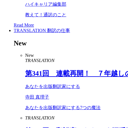
ハイキャリア編集部
教えて！通訳のこと
Read More
TRANSLATION
翻訳の仕事
New
New
TRANSLATION
第
341
回 連載再開！ ７年越し
あなたを出版翻訳家にする
寺田 真理子
あなたを出版翻訳家にする7つの魔法
TRANSLATION