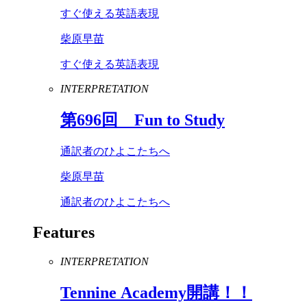
すぐ使える英語表現
柴原早苗
すぐ使える英語表現
INTERPRETATION
第
696
回
Fun
to
Study
通訳者のひよこたちへ
柴原早苗
通訳者のひよこたちへ
Features
INTERPRETATION
Tennine
Academy
開講！！