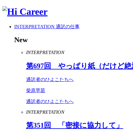
INTERPRETATION
通訳の仕事
New
INTERPRETATION
第
697
回 やっぱり紙（だけど絶
通訳者のひよこたちへ
柴原早苗
通訳者のひよこたちへ
INTERPRETATION
第
351
回 「密接に協力して」