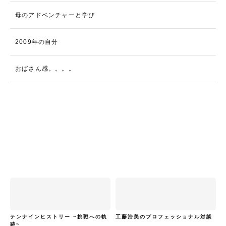
母のアドベンチャーと学び
2009年の自分
おばさん感。。。。
テンナインヒストリー ~挑戦への軌
工藤浩美のプロフェッショナル対談
跡~