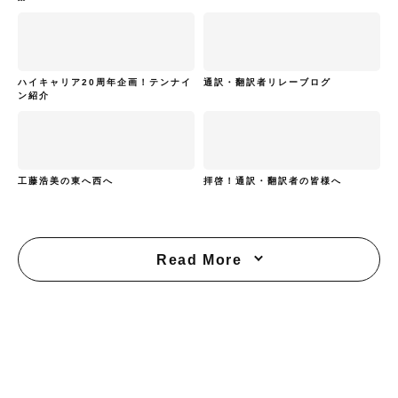
ハイキャリア20周年企画！テンナイ
通訳・翻訳者リレーブログ
ン紹介
工藤浩美の東へ西へ
拝啓！通訳・翻訳者の皆様へ
Read More