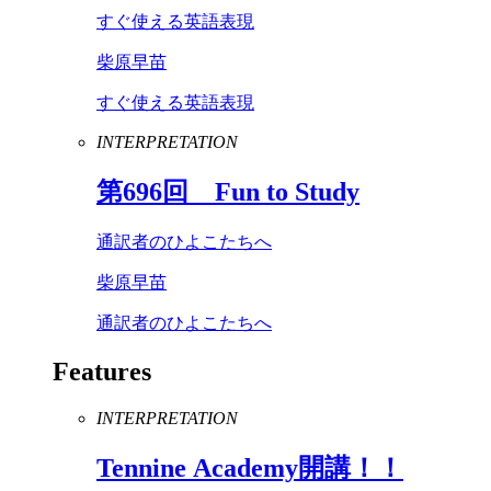
すぐ使える英語表現
柴原早苗
すぐ使える英語表現
INTERPRETATION
第
696
回
Fun
to
Study
通訳者のひよこたちへ
柴原早苗
通訳者のひよこたちへ
Features
INTERPRETATION
Tennine
Academy
開講！！