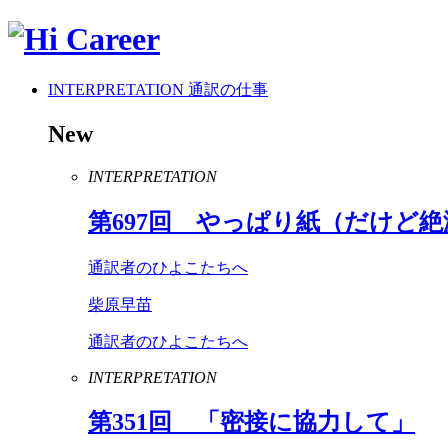
INTERPRETATION
通訳の仕事
New
INTERPRETATION
第
697
回 やっぱり紙（だけど絶
通訳者のひよこたちへ
柴原早苗
通訳者のひよこたちへ
INTERPRETATION
第
351
回 「密接に協力して」