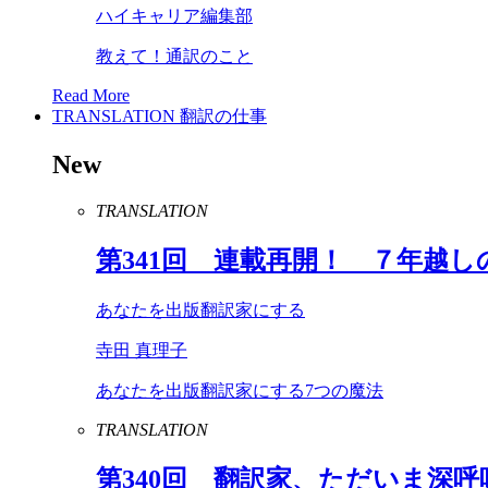
ハイキャリア編集部
教えて！通訳のこと
Read More
TRANSLATION
翻訳の仕事
New
TRANSLATION
第
341
回 連載再開！ ７年越し
あなたを出版翻訳家にする
寺田 真理子
あなたを出版翻訳家にする7つの魔法
TRANSLATION
第
340
回 翻訳家、ただいま深呼