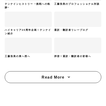
テンナインヒストリー ~挑戦への軌
工藤浩美のプロフェッショナル対談
跡~
ハイキャリア20周年企画！テンナイ
通訳・翻訳者リレーブログ
ン紹介
工藤浩美の東へ西へ
拝啓！通訳・翻訳者の皆様へ
Read More