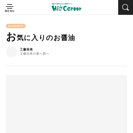
BLOG&NEWS
お
気に入りのお醤油
工藤浩美
工藤浩美の東へ西へ