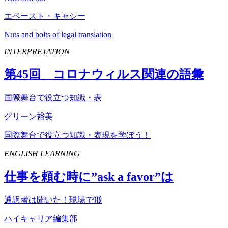
エベースト・キャシー
Nuts and bolts of legal translation
INTERPRETATION
第
45
回 コロナウィルス関連の語彙
国際舞台で役立つ知識・表
グリーン裕美
国際舞台で役立つ知識・表現を学ぼう！
ENGLISH LEARNING
仕事を頼む時に”
ask
a
favor
”は
通訳者は聞いた！現場で飛
ハイキャリア編集部