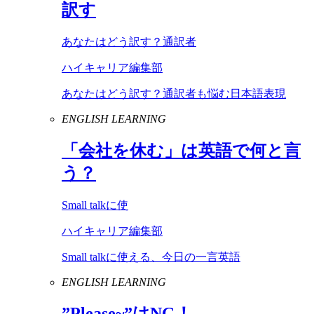
訳す
あなたはどう訳す？通訳者
ハイキャリア編集部
あなたはどう訳す？通訳者も悩む日本語表現
ENGLISH LEARNING
「会社を休む」は英語で何と言
う？
Small talkに使
ハイキャリア編集部
Small talkに使える、今日の一言英語
ENGLISH LEARNING
”
Please
~”は
NG
！