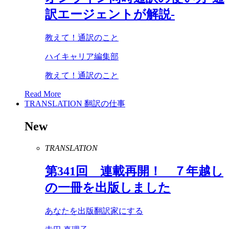
訳エージェントが解説-
教えて！通訳のこと
ハイキャリア編集部
教えて！通訳のこと
Read More
TRANSLATION
翻訳の仕事
New
TRANSLATION
第
341
回 連載再開！ ７年越し
の一冊を出版しました
あなたを出版翻訳家にする