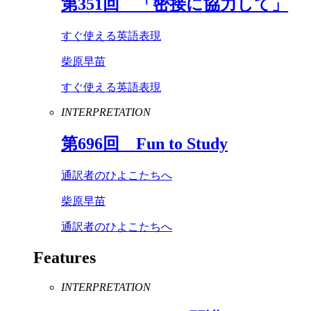
第
351
回 「密接に協力して」
すぐ使える英語表現
柴原早苗
すぐ使える英語表現
INTERPRETATION
第
696
回
Fun
to
Study
通訳者のひよこたちへ
柴原早苗
通訳者のひよこたちへ
Features
INTERPRETATION