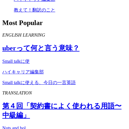
教えて！翻訳のこと
Most Popular
ENGLISH LEARNING
uber
って何と言う意味？
Small talkに使
ハイキャリア編集部
Small talkに使える、今日の一言英語
TRANSLATION
第４回「契約書によく使われる用語〜
中級編」
Nuts and bol