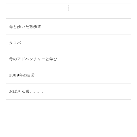
母と歩いた散歩道
タコパ
母のアドベンチャーと学び
2009年の自分
おばさん感。。。。