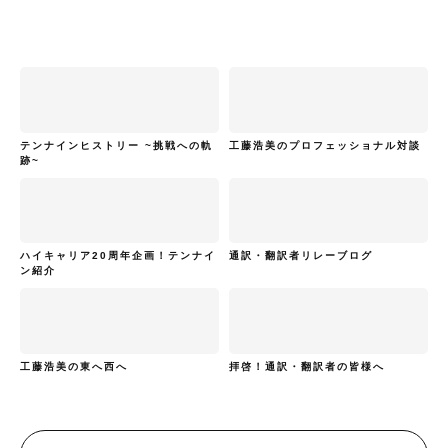
テンナインヒストリー ~挑戦への軌
工藤浩美のプロフェッショナル対談
跡~
ハイキャリア20周年企画！テンナイ
通訳・翻訳者リレーブログ
ン紹介
工藤浩美の東へ西へ
拝啓！通訳・翻訳者の皆様へ