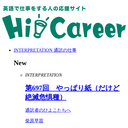
INTERPRETATION
通訳の仕事
New
INTERPRETATION
第
697
回 やっぱり紙（だけど
絶滅危惧種）
通訳者のひよこたちへ
柴原早苗