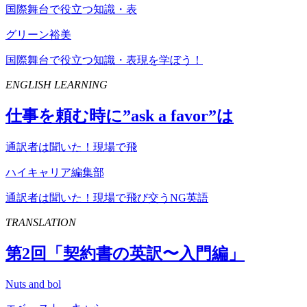
国際舞台で役立つ知識・表
グリーン裕美
国際舞台で役立つ知識・表現を学ぼう！
ENGLISH LEARNING
仕事を頼む時に”
ask
a
favor
”は
通訳者は聞いた！現場で飛
ハイキャリア編集部
通訳者は聞いた！現場で飛び交うNG英語
TRANSLATION
第
2
回「契約書の英訳〜入門編」
Nuts and bol