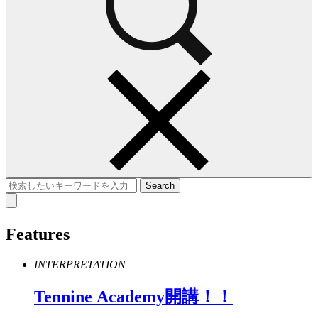
Features
INTERPRETATION
Tennine
Academy
開講！！