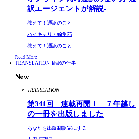
訳エージェントが解説-
教えて！通訳のこと
ハイキャリア編集部
教えて！通訳のこと
Read More
TRANSLATION
翻訳の仕事
New
TRANSLATION
第
341
回 連載再開！ ７年越し
の一冊を出版しました
あなたを出版翻訳家にする