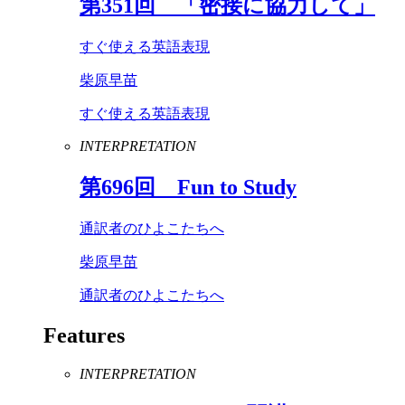
第
351
回 「密接に協力して」
すぐ使える英語表現
柴原早苗
すぐ使える英語表現
INTERPRETATION
第
696
回
Fun
to
Study
通訳者のひよこたちへ
柴原早苗
通訳者のひよこたちへ
Features
INTERPRETATION