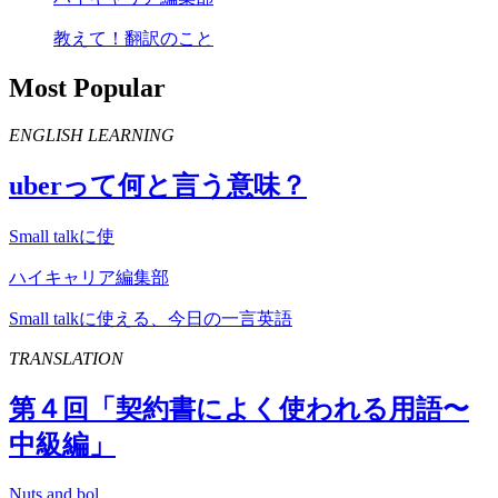
教えて！翻訳のこと
Most Popular
ENGLISH LEARNING
uber
って何と言う意味？
Small talkに使
ハイキャリア編集部
Small talkに使える、今日の一言英語
TRANSLATION
第４回「契約書によく使われる用語〜
中級編」
Nuts and bol