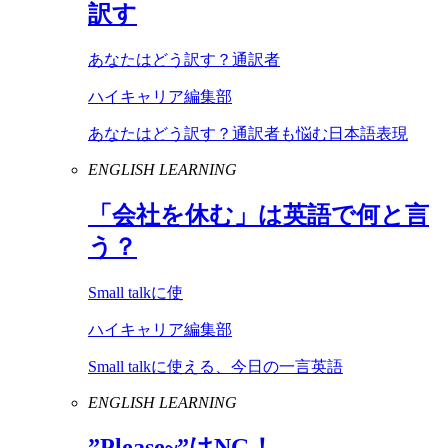
訳す
あなたはどう訳す？通訳者
ハイキャリア編集部
あなたはどう訳す？通訳者も悩む日本語表現
ENGLISH LEARNING
「会社を休む」は英語で何と言
う？
Small talkに使
ハイキャリア編集部
Small talkに使える、今日の一言英語
ENGLISH LEARNING
”
Please
~”は
NG
！