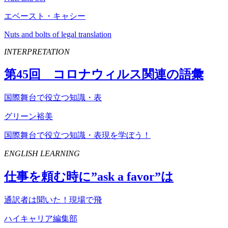
エベースト・キャシー
Nuts and bolts of legal translation
INTERPRETATION
第
45
回 コロナウィルス関連の語彙
国際舞台で役立つ知識・表
グリーン裕美
国際舞台で役立つ知識・表現を学ぼう！
ENGLISH LEARNING
仕事を頼む時に”
ask
a
favor
”は
通訳者は聞いた！現場で飛
ハイキャリア編集部