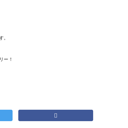
す。
リー！