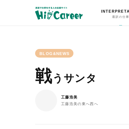
INTERPRET
通訳の仕
BLOG&NEWS
戦
うサンタ
工藤浩美
工藤浩美の東へ西へ