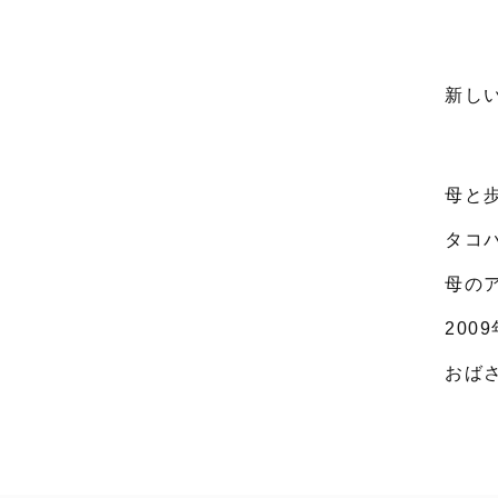
新し
母と
タコ
母の
200
おば