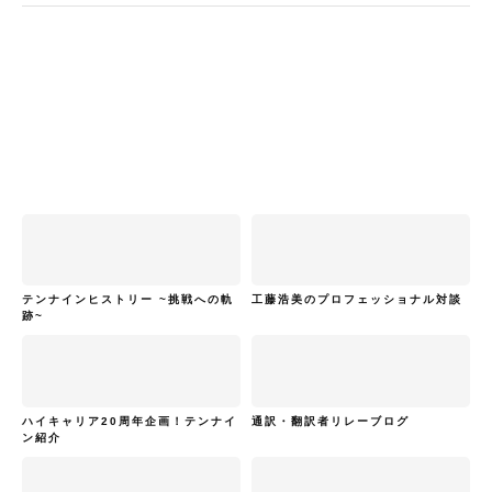
テンナインヒストリー ~挑戦への軌
工藤浩美のプロフェッショナル対談
跡~
ハイキャリア20周年企画！テンナイ
通訳・翻訳者リレーブログ
ン紹介