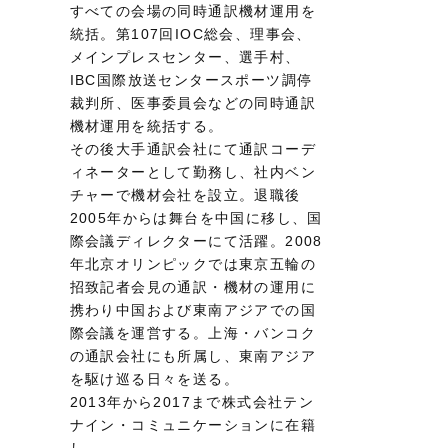
すべての会場の同時通訳機材運用を
統括。第107回IOC総会、理事会、
メインプレスセンター、選手村、
IBC国際放送センタースポーツ調停
裁判所、医事委員会などの同時通訳
機材運用を統括する。
その後大手通訳会社にて通訳コーデ
ィネーターとして勤務し、社内ベン
チャーで機材会社を設立。退職後
2005年からは舞台を中国に移し、国
際会議ディレクターにて活躍。2008
年北京オリンピックでは東京五輪の
招致記者会見の通訳・機材の運用に
携わり中国および東南アジアでの国
際会議を運営する。上海・バンコク
の通訳会社にも所属し、東南アジア
を駆け巡る日々を送る。
2013年から2017まで株式会社テン
ナイン・コミュニケーションに在籍