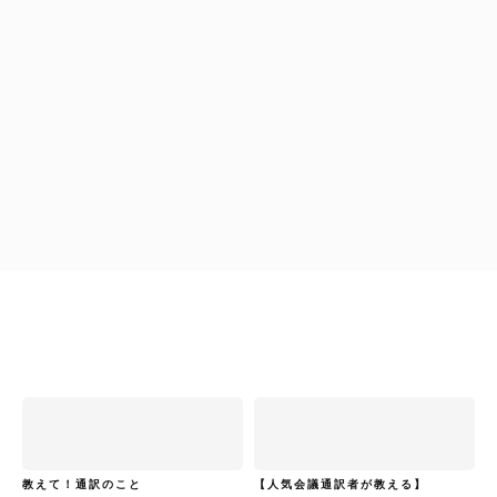
グリーン裕美
ビジネス翻訳・通訳で役立つ表現を学ぼう！
上谷覚志
やりなおし！英語道場
教えて！通訳のこと
【人気会議通訳者が教える】