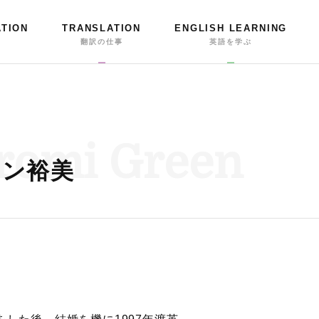
ATION
TRANSLATION
ENGLISH LEARNING
事
翻訳の仕事
英語を学ぶ
romi Green
ーン裕美