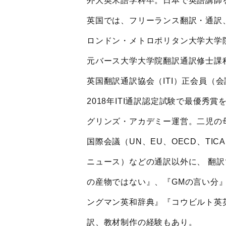
外大英米語学科卒。日本で英語講師を
英国では、フリーランス翻訳・通訳
ロンドン・メトロポリタン大学大学
元バース大学大学院翻訳通訳修士課
英国翻訳通訳協会（ITI）正会員（
2018年ITI通訳認定試験で最優秀賞
グリンズ・アカデミー運営。二児の
国際会議（UN、EU、OECD、TIC
ニュース）などの通訳以外に、 翻
の産物ではない』、『GMの言い分
ングマン英和辞典』『コウビルト英英和辞典』
訳、教材制作の経験もあり。