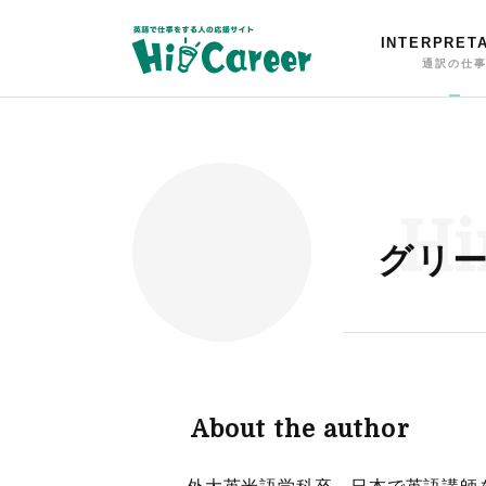
INTERPRET
通訳の仕
Hi
グリ
About the author