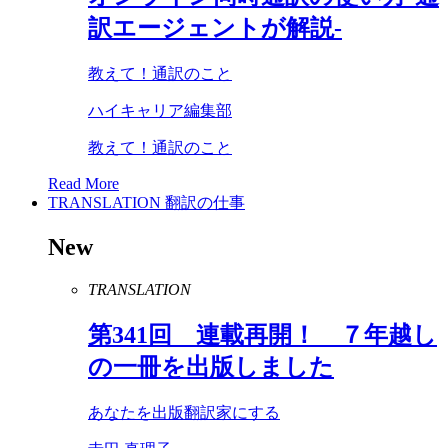
訳エージェントが解説-
教えて！通訳のこと
ハイキャリア編集部
教えて！通訳のこと
Read More
TRANSLATION
翻訳の仕事
New
TRANSLATION
第
341
回 連載再開！ ７年越し
の一冊を出版しました
あなたを出版翻訳家にする