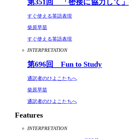
第
351
回 「密接に協力して」
すぐ使える英語表現
柴原早苗
すぐ使える英語表現
INTERPRETATION
第
696
回
Fun
to
Study
通訳者のひよこたちへ
柴原早苗
通訳者のひよこたちへ
Features
INTERPRETATION