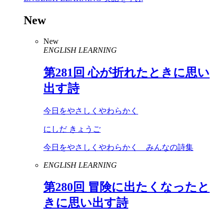
New
New
ENGLISH LEARNING
第
281
回 心が折れたときに思い
出す詩
今日をやさしくやわらかく
にしだ きょうご
今日をやさしくやわらかく みんなの詩集
ENGLISH LEARNING
第
280
回 冒険に出たくなったと
きに思い出す詩