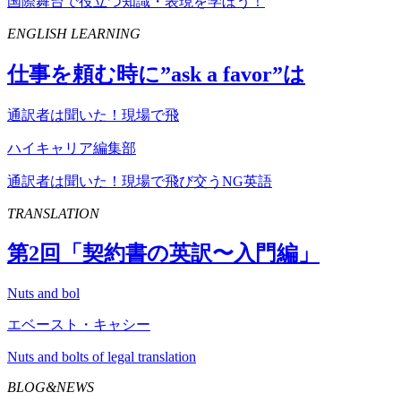
国際舞台で役立つ知識・表現を学ぼう！
ENGLISH LEARNING
仕事を頼む時に”
ask
a
favor
”は
通訳者は聞いた！現場で飛
ハイキャリア編集部
通訳者は聞いた！現場で飛び交うNG英語
TRANSLATION
第
2
回「契約書の英訳〜入門編」
Nuts and bol
エベースト・キャシー
Nuts and bolts of legal translation
BLOG&NEWS