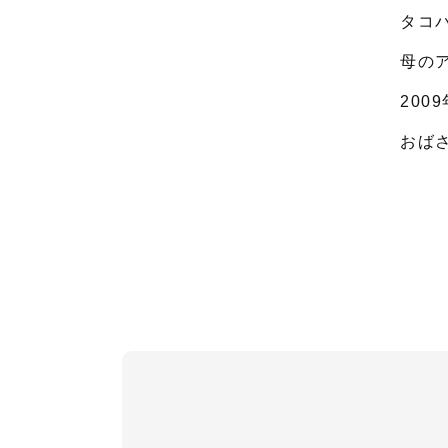
タコ
母の
200
おば