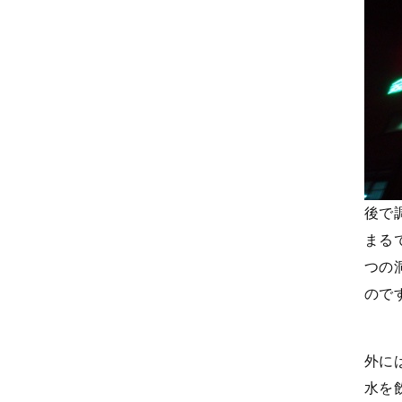
後で
まる
つの
ので
外に
水を