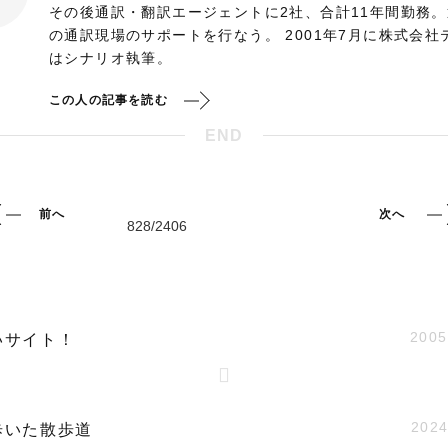
その後通訳・翻訳エージェントに2社、合計11年間勤務
の通訳現場のサポートを行なう。 2001年7月に株式会
はシナリオ執筆。
この人の記事を読む
END
前へ
次へ
2005
いサイト！
2024
歩いた散歩道