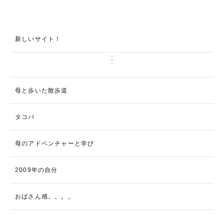
新しいサイト！
母と歩いた散歩道
タコパ
母のアドベンチャーと学び
2009年の自分
おばさん感。。。。