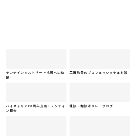
テンナインヒストリー ~挑戦への軌
工藤浩美のプロフェッショナル対談
跡~
ハイキャリア20周年企画！テンナイ
通訳・翻訳者リレーブログ
ン紹介