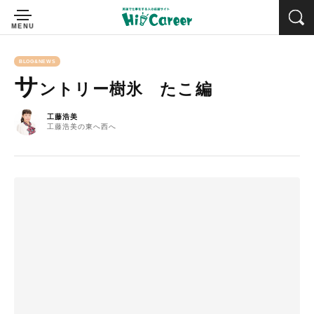
BLOG&NEWS
サ
ントリー樹氷 たこ編
工藤浩美
工藤浩美の東へ西へ