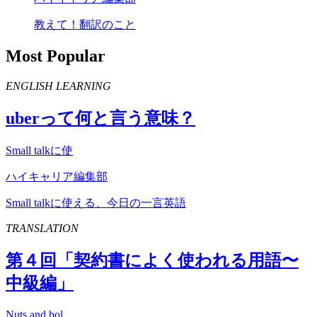
教えて！翻訳のこと
Most Popular
ENGLISH LEARNING
uber
って何と言う意味？
Small talkに使
ハイキャリア編集部
Small talkに使える、今日の一言英語
TRANSLATION
第４回「契約書によく使われる用語〜
中級編」
Nuts and bol