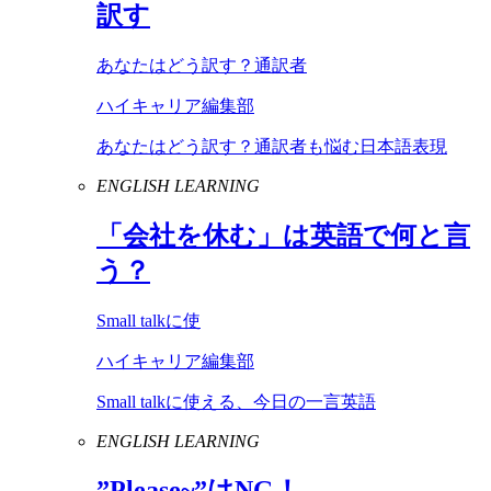
訳す
あなたはどう訳す？通訳者
ハイキャリア編集部
あなたはどう訳す？通訳者も悩む日本語表現
ENGLISH LEARNING
「会社を休む」は英語で何と言
う？
Small talkに使
ハイキャリア編集部
Small talkに使える、今日の一言英語
ENGLISH LEARNING
”
Please
~”は
NG
！