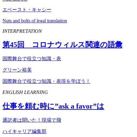
エベースト・キャシー
Nuts and bolts of legal translation
INTERPRETATION
第
45
回 コロナウィルス関連の語彙
国際舞台で役立つ知識・表
グリーン裕美
国際舞台で役立つ知識・表現を学ぼう！
ENGLISH LEARNING
仕事を頼む時に”
ask
a
favor
”は
通訳者は聞いた！現場で飛
ハイキャリア編集部