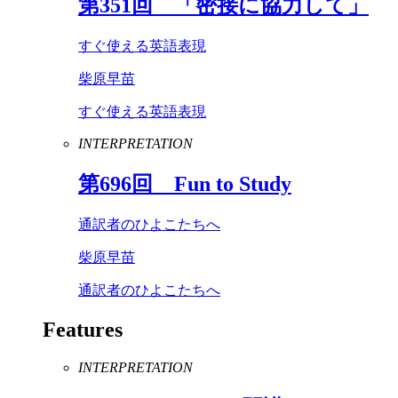
第
351
回 「密接に協力して」
すぐ使える英語表現
柴原早苗
すぐ使える英語表現
INTERPRETATION
第
696
回
Fun
to
Study
通訳者のひよこたちへ
柴原早苗
通訳者のひよこたちへ
Features
INTERPRETATION