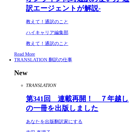
訳エージェントが解説-
教えて！通訳のこと
ハイキャリア編集部
教えて！通訳のこと
Read More
TRANSLATION
翻訳の仕事
New
TRANSLATION
第
341
回 連載再開！ ７年越し
の一冊を出版しました
あなたを出版翻訳家にする