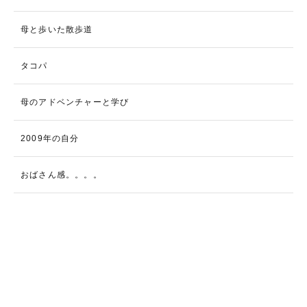
母と歩いた散歩道
タコパ
母のアドベンチャーと学び
2009年の自分
おばさん感。。。。