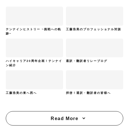
テンナインヒストリー ~挑戦への軌
工藤浩美のプロフェッショナル対談
跡~
ハイキャリア20周年企画！テンナイ
通訳・翻訳者リレーブログ
ン紹介
工藤浩美の東へ西へ
拝啓！通訳・翻訳者の皆様へ
Read More