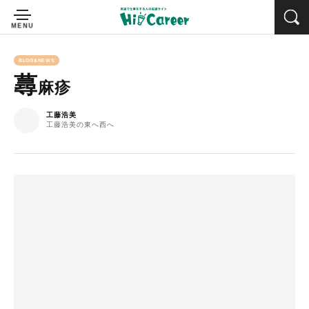
BLOG&NEWS
蕁
麻疹
工藤浩美
工藤浩美の東へ西へ