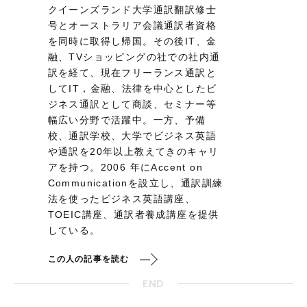
クイーンズランド大学通訳翻訳修士
号とオーストラリア会議通訳者資格
を同時に取得し帰国。その後IT、金
融、TVショッピングの社での社内通
訳を経て、現在フリーランス通訳と
してIT，金融、法律を中心としたビ
ジネス通訳として商談、セミナー等
幅広い分野で活躍中。一方、予備
校、通訳学校、大学でビジネス英語
や通訳を20年以上教えてきのキャリ
アを持つ。2006 年にAccent on
Communicationを設立し、通訳訓練
法を使ったビジネス英語講座、
TOEIC講座、通訳者養成講座を提供
している。
この人の記事を読む
END