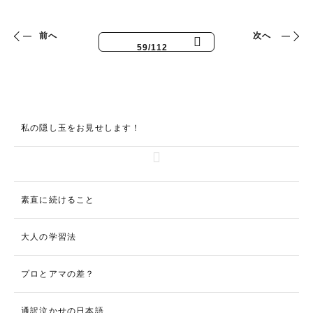
前へ
次へ
59/112
私の隠し玉をお見せします！
素直に続けること
大人の学習法
プロとアマの差？
通訳泣かせの日本語