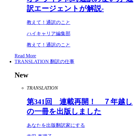
訳エージェントが解説-
教えて！通訳のこと
ハイキャリア編集部
教えて！通訳のこと
Read More
TRANSLATION
翻訳の仕事
New
TRANSLATION
第
341
回 連載再開！ ７年越し
の一冊を出版しました
あなたを出版翻訳家にする