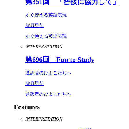
第
351
回 「密接に協力して」
すぐ使える英語表現
柴原早苗
すぐ使える英語表現
INTERPRETATION
第
696
回
Fun
to
Study
通訳者のひよこたちへ
柴原早苗
通訳者のひよこたちへ
Features
INTERPRETATION