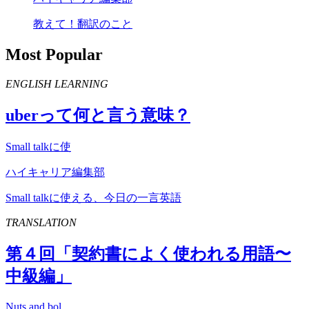
教えて！翻訳のこと
Most Popular
ENGLISH LEARNING
uber
って何と言う意味？
Small talkに使
ハイキャリア編集部
Small talkに使える、今日の一言英語
TRANSLATION
第４回「契約書によく使われる用語〜
中級編」
Nuts and bol