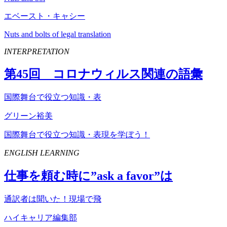
エベースト・キャシー
Nuts and bolts of legal translation
INTERPRETATION
第
45
回 コロナウィルス関連の語彙
国際舞台で役立つ知識・表
グリーン裕美
国際舞台で役立つ知識・表現を学ぼう！
ENGLISH LEARNING
仕事を頼む時に”
ask
a
favor
”は
通訳者は聞いた！現場で飛
ハイキャリア編集部