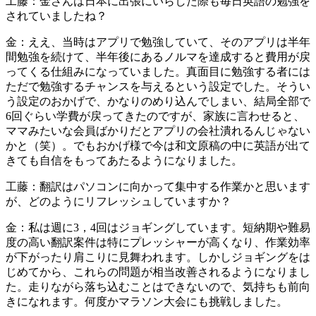
工藤：金さんは日本に出張にいらした際も毎日英語の勉強を
されていましたね？
金：ええ、当時はアプリで勉強していて、そのアプリは半年
間勉強を続けて、半年後にあるノルマを達成すると費用が戻
ってくる仕組みになっていました。真面目に勉強する者には
ただで勉強するチャンスを与えるという設定でした。そうい
う設定のおかげで、かなりのめり込んでしまい、結局全部で
6回ぐらい学費が戻ってきたのですが、家族に言わせると、
ママみたいな会員ばかりだとアプリの会社潰れるんじゃない
かと（笑）。でもおかげ様で今は和文原稿の中に英語が出て
きても自信をもってあたるようになりました。
工藤：翻訳はパソコンに向かって集中する作業かと思います
が、どのようにリフレッシュしていますか？
金：私は週に3，4回はジョギングしています。短納期や難易
度の高い翻訳案件は特にプレッシャーが高くなり、作業効率
が下がったり肩こりに見舞われます。しかしジョギングをは
じめてから、これらの問題が相当改善されるようになりまし
た。走りながら落ち込むことはできないので、気持ちも前向
きになれます。何度かマラソン大会にも挑戦しました。