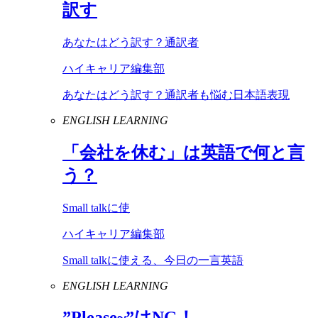
訳す
あなたはどう訳す？通訳者
ハイキャリア編集部
あなたはどう訳す？通訳者も悩む日本語表現
ENGLISH LEARNING
「会社を休む」は英語で何と言
う？
Small talkに使
ハイキャリア編集部
Small talkに使える、今日の一言英語
ENGLISH LEARNING
”
Please
~”は
NG
！