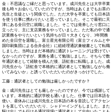
金：不思議なご縁だと思っています。成川先生とは大学卒業
後も時々お会いしていたのですが、当時はあくまでもお茶の
先生と生徒という関係でした。ただ大学を卒業しても日本語
を使う仕事に携わりたいと思っていました。そこで最初に天
津にある全日空に就職しました。そこでは発券したり窓口に
立ったり、主に支店業務をやっていました。ただ私の中で通
訳業務をやりたいという気持ちが日々大きくなり、3年間務
めた全日空を退職し、富士星光有限公司（富士フィルムと中
国印刷集団による合弁会社）に総経理通訳兼秘書として転職
しました。当時はまだ本格的に通訳トレーニングは受けてい
なかったのですが、業務を通して勉強しました。そちらで数
年通訳者として経験を積んだ後、語虹舎に転職しました。成
川先生から「語虹舎で本格的に通訳者として勉強しながら働
いてみないか」と誘っていただいたのがきっかけでした。
工藤：通訳者としての勉強は厳しかったですか？
金：成川先生はとても厳しかったのですが、今では感謝して
います。本格的に通訳学校も通いました。仕事では日本語を
使い、昼休みには成川先生と日本語の本を音読してアクセン
トを直していただいたり、シャドーイングもしました。また
駆け出しでも行ける通訳現場に通訳者として出向いたことも