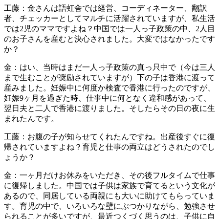
工藤：金さんは語虹舎では経営、コーディネーター、翻訳
者、チェッカーとしてマルチに活躍されていますが、私生活
では2児のママですよね？中国では一人っ子政策の中、2人目
のお子さんを産むと決心されました。大変ではなかったです
か？
金：はい、当時はまだ一人っ子政策の真っ只中で（今は三人
まで生むことが奨励されていますが）下の子は香港に渡って
産みました。妊娠中に何度か検査で香港に行ったのですが、
妊娠9ヶ月を過ぎた時、仕事中に何となく違和感があって、
翌日夫と二人で香港に渡りました。そしたらその日の夜に生
まれたんです。
工藤：お腹の子が知らせてくれたんですね。出産後すぐに復
帰されていますよね？育児と仕事の両立はどうされたのでし
ょうか？
金：一ヶ月だけお休みをいただき、その後フルタイムで仕事
に復帰しました。中国では子供は家族で育てるという文化が
あるので、同居している両親にも大いに助けてもらっていま
す。育児の中で、いろいろな壁にぶつかりながら、勉強させ
られることが多いですが、最近つくづく思うのは、子供に自