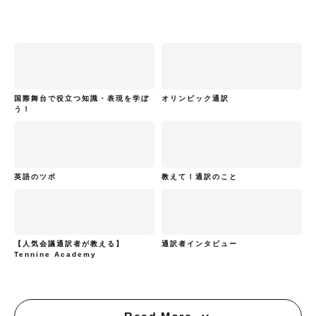
国際舞台で役立つ知識・表現を学ぼ
オリンピック通訳
う！
英語のツボ
教えて！通訳のこと
【人気会議通訳者が教える】
通訳者インタビュー
Tennine Academy