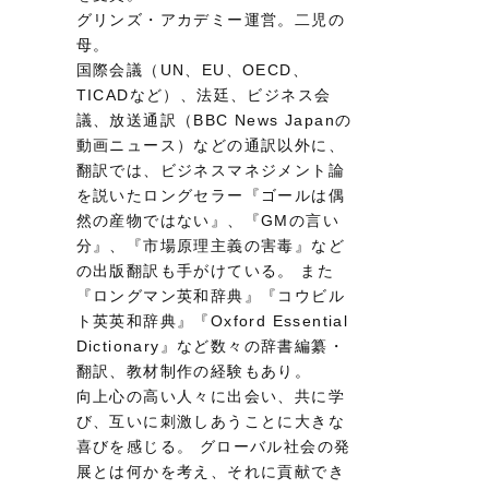
グリンズ・アカデミー運営。二児の
母。
国際会議（UN、EU、OECD、
TICADなど）、法廷、ビジネス会
議、放送通訳（BBC News Japanの
動画ニュース）などの通訳以外に、
翻訳では、ビジネスマネジメント論
を説いたロングセラー『ゴールは偶
然の産物ではない』、『GMの言い
分』、『市場原理主義の害毒』など
の出版翻訳も手がけている。 また
『ロングマン英和辞典』『コウビル
ト英英和辞典』『Oxford Essential
Dictionary』など数々の辞書編纂・
翻訳、教材制作の経験もあり。
向上心の高い人々に出会い、共に学
び、互いに刺激しあうことに大きな
喜びを感じる。 グローバル社会の発
展とは何かを考え、それに貢献でき