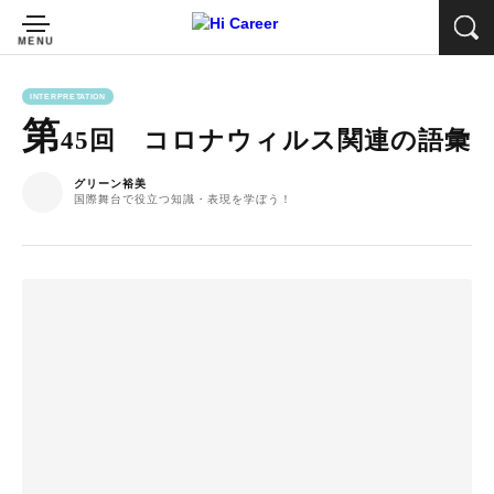
INTERPRETATION
第
45回 コロナウィルス関連の語彙
グリーン裕美
国際舞台で役立つ知識・表現を学ぼう！