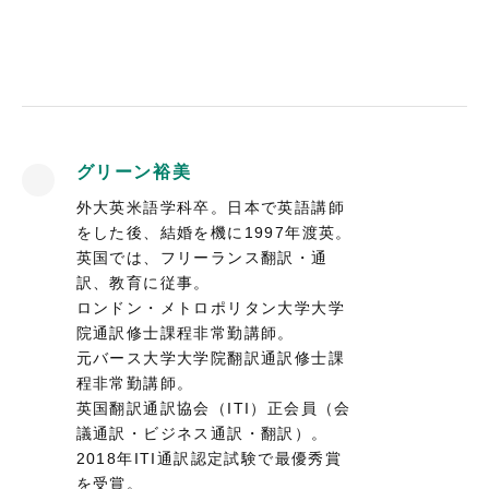
グリーン裕美
外大英米語学科卒。日本で英語講師
をした後、結婚を機に1997年渡英。
英国では、フリーランス翻訳・通
訳、教育に従事。
ロンドン・メトロポリタン大学大学
院通訳修士課程非常勤講師。
元バース大学大学院翻訳通訳修士課
程非常勤講師。
英国翻訳通訳協会（ITI）正会員（会
議通訳・ビジネス通訳・翻訳）。
2018年ITI通訳認定試験で最優秀賞
を受賞。