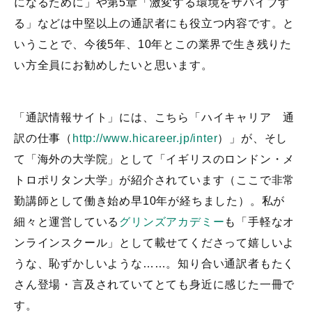
になるために」や第5章「激変する環境をサバイブす
る」などは中堅以上の通訳者にも役立つ内容です。と
いうことで、今後5年、10年とこの業界で生き残りた
い方全員にお勧めしたいと思います。
「通訳情報サイト」には、こちら「ハイキャリア 通
訳の仕事（
http://www.hicareer.jp/inter
）」が、そし
て「海外の大学院」として「イギリスのロンドン・メ
トロポリタン大学」が紹介されています（ここで非常
勤講師として働き始め早10年が経ちました）。私が
細々と運営している
グリンズアカデミー
も「手軽なオ
ンラインスクール」として載せてくださって嬉しいよ
うな、恥ずかしいような……。知り合い通訳者もたく
さん登場・言及されていてとても身近に感じた一冊で
す。