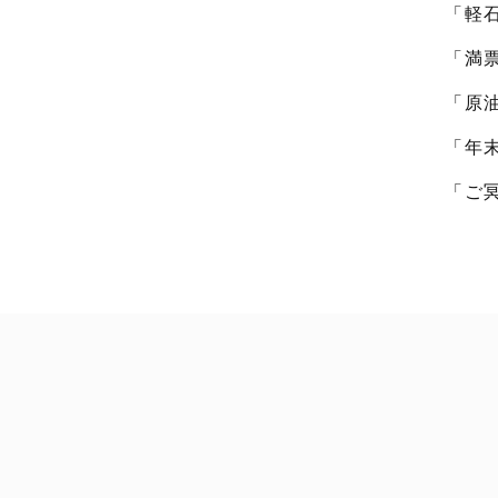
「軽
「満
「原
「年
「ご