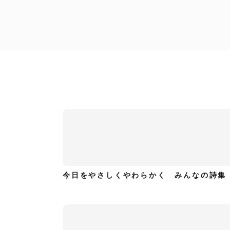
ハイキャリア編集部
Small talkに使える、今日の一言英語
今日をやさしくやわらかく みんなの詩集