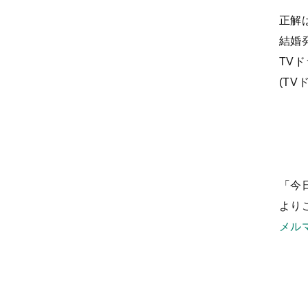
正解
結婚発
TVド
(TV
「今
より
メル