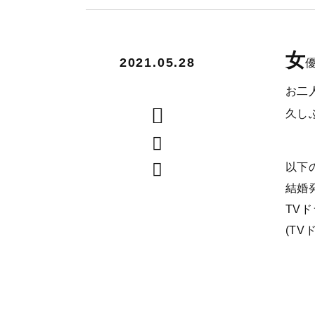
女
2021.05.28
お二
久し
以下
結婚
TV
(T