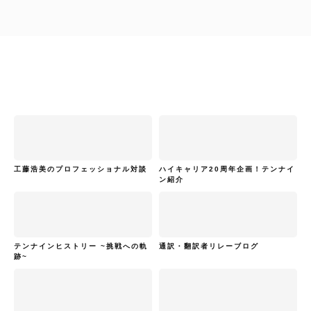
工藤浩美のプロフェッショナル対談
ハイキャリア20周年企画！テンナイ
ン紹介
テンナインヒストリー ~挑戦への軌
通訳・翻訳者リレーブログ
跡~