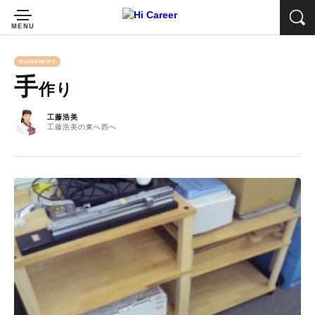
BLOG&NEWS
手
作り
工藤浩美
工藤浩美の東へ西へ