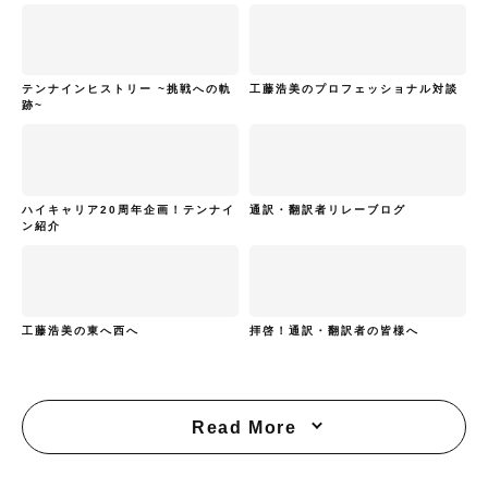
テンナインヒストリー ~挑戦への軌
工藤浩美のプロフェッショナル対談
跡~
ハイキャリア20周年企画！テンナイ
通訳・翻訳者リレーブログ
ン紹介
工藤浩美の東へ西へ
拝啓！通訳・翻訳者の皆様へ
Read More