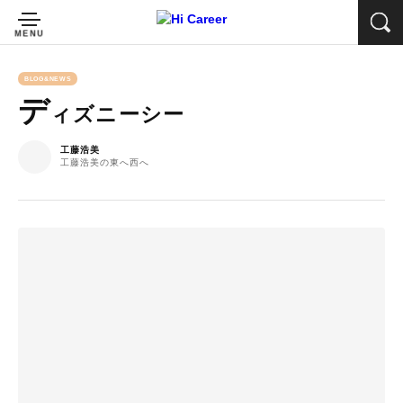
BLOG&NEWS
デ
ィズニーシー
工藤浩美
工藤浩美の東へ西へ