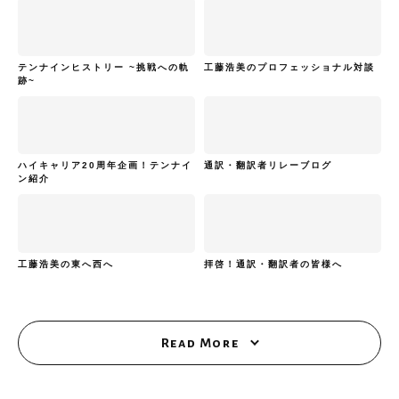
テンナインヒストリー ~挑戦への軌
工藤浩美のプロフェッショナル対談
跡~
ハイキャリア20周年企画！テンナイ
通訳・翻訳者リレーブログ
ン紹介
工藤浩美の東へ西へ
拝啓！通訳・翻訳者の皆様へ
Read More