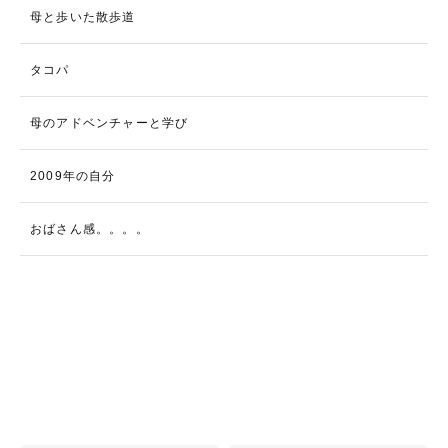
母と歩いた散歩道
タコパ
母のアドベンチャーと学び
2009年の自分
おばさん感。。。。