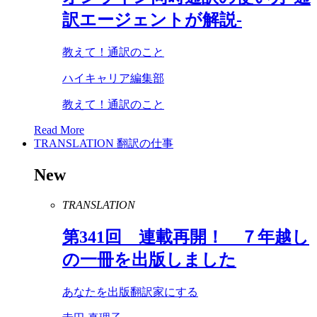
訳エージェントが解説-
教えて！通訳のこと
ハイキャリア編集部
教えて！通訳のこと
Read More
TRANSLATION
翻訳の仕事
New
TRANSLATION
第
341
回 連載再開！ ７年越し
の一冊を出版しました
あなたを出版翻訳家にする