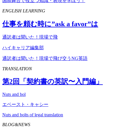
国際舞台で役立つ知識・表現を学ぼう！
ENGLISH LEARNING
仕事を頼む時に”
ask
a
favor
”は
通訳者は聞いた！現場で飛
ハイキャリア編集部
通訳者は聞いた！現場で飛び交うNG英語
TRANSLATION
第
2
回「契約書の英訳〜入門編」
Nuts and bol
エベースト・キャシー
Nuts and bolts of legal translation
BLOG&NEWS