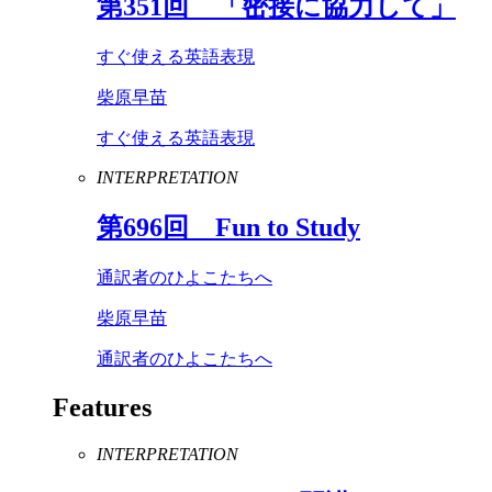
第
351
回 「密接に協力して」
すぐ使える英語表現
柴原早苗
すぐ使える英語表現
INTERPRETATION
第
696
回
Fun
to
Study
通訳者のひよこたちへ
柴原早苗
通訳者のひよこたちへ
Features
INTERPRETATION