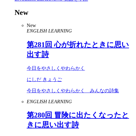
New
New
ENGLISH LEARNING
第
281
回 心が折れたときに思い
出す詩
今日をやさしくやわらかく
にしだ きょうご
今日をやさしくやわらかく みんなの詩集
ENGLISH LEARNING
第
280
回 冒険に出たくなったと
きに思い出す詩