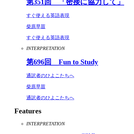
第
351
回 「密接に協力して」
すぐ使える英語表現
柴原早苗
すぐ使える英語表現
INTERPRETATION
第
696
回
Fun
to
Study
通訳者のひよこたちへ
柴原早苗
通訳者のひよこたちへ
Features
INTERPRETATION