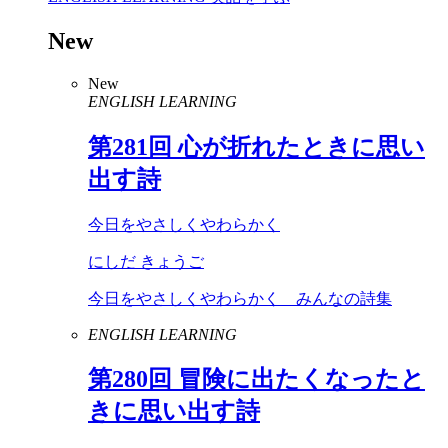
New
New
ENGLISH LEARNING
第
281
回 心が折れたときに思い
出す詩
今日をやさしくやわらかく
にしだ きょうご
今日をやさしくやわらかく みんなの詩集
ENGLISH LEARNING
第
280
回 冒険に出たくなったと
きに思い出す詩