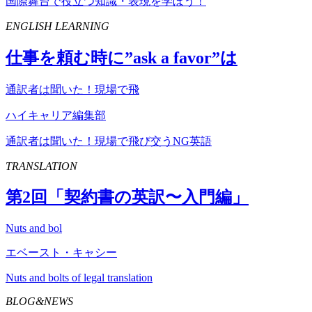
国際舞台で役立つ知識・表現を学ぼう！
ENGLISH LEARNING
仕事を頼む時に”
ask
a
favor
”は
通訳者は聞いた！現場で飛
ハイキャリア編集部
通訳者は聞いた！現場で飛び交うNG英語
TRANSLATION
第
2
回「契約書の英訳〜入門編」
Nuts and bol
エベースト・キャシー
Nuts and bolts of legal translation
BLOG&NEWS