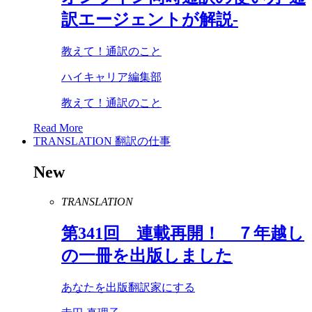
訳エージェントが解説-
教えて！通訳のこと
ハイキャリア編集部
教えて！通訳のこと
Read More
TRANSLATION
翻訳の仕事
New
TRANSLATION
第
341
回 連載再開！ ７年越し
の一冊を出版しました
あなたを出版翻訳家にする