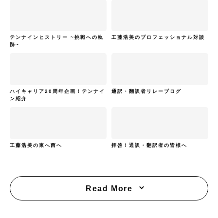
テンナインヒストリー ~挑戦への軌
工藤浩美のプロフェッショナル対談
跡~
ハイキャリア20周年企画！テンナイ
通訳・翻訳者リレーブログ
ン紹介
工藤浩美の東へ西へ
拝啓！通訳・翻訳者の皆様へ
Read More