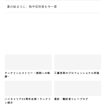
夏の始まりに、熱中症対策を今一度
テンナインヒストリー ~挑戦への軌
工藤浩美のプロフェッショナル対談
跡~
ハイキャリア20周年企画！テンナイ
通訳・翻訳者リレーブログ
ン紹介