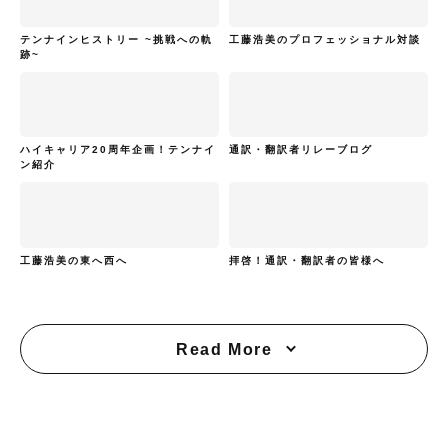
テンナインヒストリー ~挑戦への軌
工藤浩美のプロフェッショナル対談
跡~
ハイキャリア20周年企画！テンナイ
通訳・翻訳者リレーブログ
ン紹介
工藤浩美の東へ西へ
拝啓！通訳・翻訳者の皆様へ
Read More