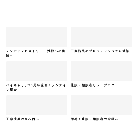
テンナインヒストリー ~挑戦への軌
工藤浩美のプロフェッショナル対談
跡~
ハイキャリア20周年企画！テンナイ
通訳・翻訳者リレーブログ
ン紹介
工藤浩美の東へ西へ
拝啓！通訳・翻訳者の皆様へ