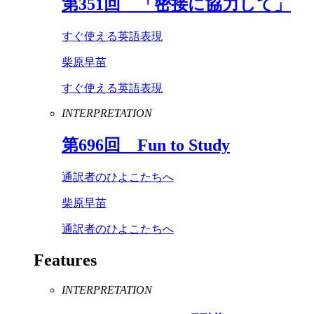
第
351
回 「密接に協力して」
すぐ使える英語表現
柴原早苗
すぐ使える英語表現
INTERPRETATION
第
696
回
Fun
to
Study
通訳者のひよこたちへ
柴原早苗
通訳者のひよこたちへ
Features
INTERPRETATION