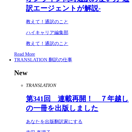
訳エージェントが解説-
教えて！通訳のこと
ハイキャリア編集部
教えて！通訳のこと
Read More
TRANSLATION
翻訳の仕事
New
TRANSLATION
第
341
回 連載再開！ ７年越し
の一冊を出版しました
あなたを出版翻訳家にする