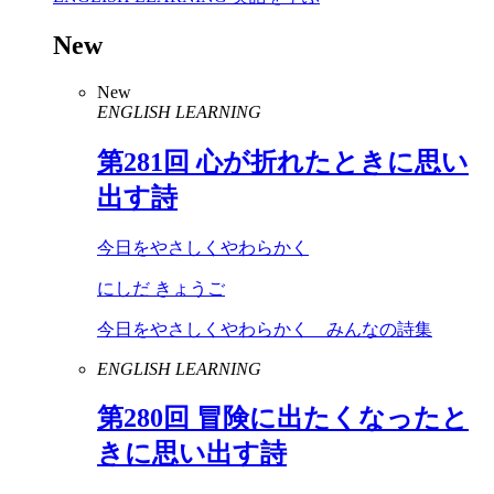
New
New
ENGLISH LEARNING
第
281
回 心が折れたときに思い
出す詩
今日をやさしくやわらかく
にしだ きょうご
今日をやさしくやわらかく みんなの詩集
ENGLISH LEARNING
第
280
回 冒険に出たくなったと
きに思い出す詩