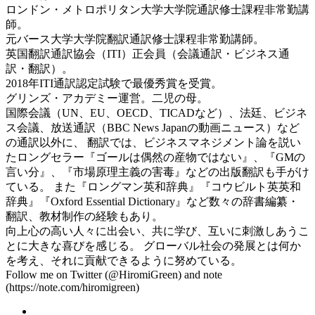
ロンドン・メトロポリタン大学大学院通訳修士課程非常勤講
師。
元バース大学大学院翻訳通訳修士課程非常勤講師。
英国翻訳通訳協会（ITI）正会員（会議通訳・ビジネス通
訳・翻訳）。
2018年ITI通訳認定試験で最優秀賞を受賞。
グリンズ・アカデミー運営。二児の母。
国際会議（UN、EU、OECD、TICADなど）、法廷、ビジネ
ス会議、放送通訳（BBC News Japanの動画ニュース）など
の通訳以外に、 翻訳では、ビジネスマネジメント論を説い
たロングセラー『ゴールは偶然の産物ではない』、『GMの
言い分』、『市場原理主義の害毒』などの出版翻訳も手がけ
ている。 また『ロングマン英和辞典』『コウビルト英英和
辞典』『Oxford Essential Dictionary』など数々の辞書編纂・
翻訳、教材制作の経験もあり。
向上心の高い人々に出会い、共に学び、互いに刺激しあうこ
とに大きな喜びを感じる。 グローバル社会の発展とは何か
を考え、それに貢献できるように努めている。
Follow me on Twitter (@HiromiGreen) and note
(https://note.com/hiromigreen)