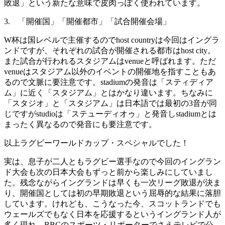
敗退」という新たな意味で皮肉っぽく使われています。
3. 「開催国」「開催都市」「試合開催会場」
W杯は国レベルで主催するのでhost countryは今回はイングラ
ンドですが、それぞれの試合が開催される都市はhost city。
また試合が行われるスタジアムはvenueと呼ばれます。ただ
venueはスタジアム以外のイベントの開催地を指すこともあ
るので文脈に要注意です。stadiumの発音は「スティディア
ム」に近く「スタジアム」とはかなり違います。ちなみに
「スタジオ」と「スタジアム」は日本語では最初の3音が同
じですがstudioは「ステューディオゥ」と発音しstadiumとは
まったく異なるので発音にも要注意です。
以上ラグビーワールドカップ・スペシャルでした！
実は、息子が二人ともラグビー選手なので今回のイングラン
ド大会も次の日本大会もずっと前から楽しみにしていまし
た。残念ながらイングランドは早くも一次リーグ敗退が決ま
り、開催国としては初の早期敗退という屈辱的な結果に落胆
しています。けれども、こうなった今、スコットランドでも
ウェールズでもなく日本を応援するというイングランド人が
多く現れ、BBCのスポーツ・リポーターでさえテレビで公