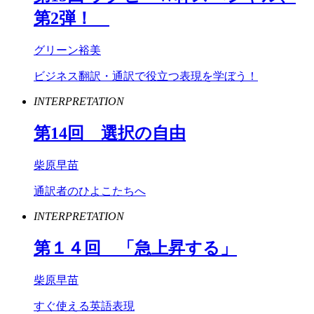
第
2
弾！
グリーン裕美
ビジネス翻訳・通訳で役立つ表現を学ぼう！
INTERPRETATION
第
14
回 選択の自由
柴原早苗
通訳者のひよこたちへ
INTERPRETATION
第１４回 「急上昇する」
柴原早苗
すぐ使える英語表現