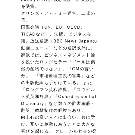
を受賞。
グリンズ・アカデミー運営。二児の
母。
国際会議（UN、EU、OECD、
TICADなど）、法廷、ビジネス会
議、放送通訳（BBC News Japanの
動画ニュース）などの通訳以外に、
翻訳では、ビジネスマネジメント論
を説いたロングセラー『ゴールは偶
然の産物ではない』、『GMの言い
分』、『市場原理主義の害毒』など
の出版翻訳も手がけている。 また
『ロングマン英和辞典』『コウビル
ト英英和辞典』『Oxford Essential
Dictionary』など数々の辞書編纂・
翻訳、教材制作の経験もあり。
向上心の高い人々に出会い、共に学
び、互いに刺激しあうことに大きな
喜びを感じる。 グローバル社会の発