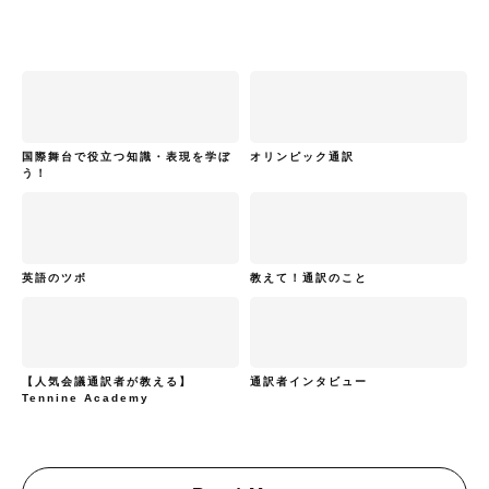
国際舞台で役立つ知識・表現を学ぼ
オリンピック通訳
う！
英語のツボ
教えて！通訳のこと
【人気会議通訳者が教える】
通訳者インタビュー
Tennine Academy