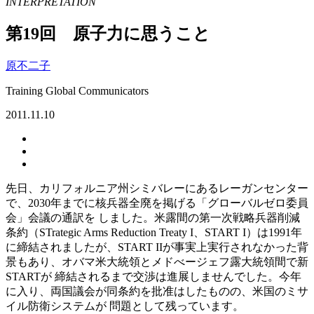
INTERPRETATION
第19回 原子力に思うこと
原不二子
Training Global Communicators
2011.11.10
先日、カリフォルニア州シミバレーにあるレーガンセンター
で、2030年までに核兵器全廃を掲げる「グローバルゼロ委員
会」会議の通訳を しました。米露間の第一次戦略兵器削減
条約（STrategic Arms Reduction Treaty I、START I）は1991年
に締結されましたが、START IIが事実上実行されなかった背
景もあり、オバマ米大統領とメドべージェフ露大統領間で新
STARTが 締結されるまで交渉は進展しませんでした。今年
に入り、両国議会が同条約を批准はしたものの、米国のミサ
イル防衛システムが 問題として残っています。