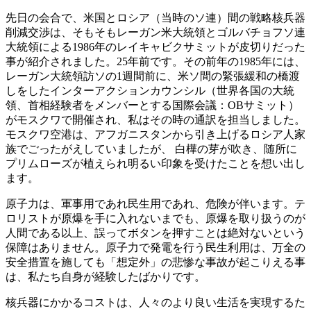
先日の会合で、米国とロシア（当時のソ連）間の戦略核兵器
削減交渉は、そもそもレーガン米大統領とゴルバチョフソ連
大統領による1986年のレイキャビクサミットが皮切りだった
事が紹介されました。25年前です。その前年の1985年には、
レーガン大統領訪ソの1週間前に、米ソ間の緊張緩和の橋渡
しをしたインターアクションカウンシル（世界各国の大統
領、首相経験者をメンバーとする国際会議：OBサミット）
がモスクワで開催され、私はその時の通訳を担当しました。
モスクワ空港は、アフガニスタンから引き上げるロシア人家
族でごったがえしていましたが、 白樺の芽が吹き、随所に
プリムローズが植えられ明るい印象を受けたことを想い出し
ます。
原子力は、軍事用であれ民生用であれ、危険が伴います。テ
ロリストが原爆を手に入れないまでも、原爆を取り扱うのが
人間である以上、誤ってボタンを押すことは絶対ないという
保障はありません。原子力で発電を行う民生利用は、万全の
安全措置を施しても「想定外」の悲惨な事故が起こりえる事
は、私たち自身が経験したばかりです。
核兵器にかかるコストは、人々のより良い生活を実現するた