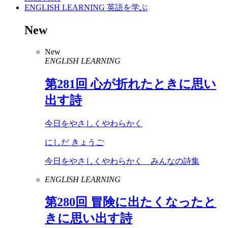
ENGLISH LEARNING
英語を学ぶ
New
New
ENGLISH LEARNING
第
281
回 心が折れたときに思い
出す詩
今日をやさしくやわらかく
にしだ きょうご
今日をやさしくやわらかく みんなの詩集
ENGLISH LEARNING
第
280
回 冒険に出たくなったと
きに思い出す詩