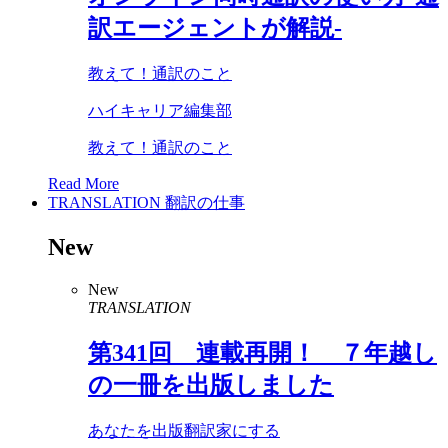
訳エージェントが解説-
教えて！通訳のこと
ハイキャリア編集部
教えて！通訳のこと
Read More
TRANSLATION
翻訳の仕事
New
New
TRANSLATION
第
341
回 連載再開！ ７年越し
の一冊を出版しました
あなたを出版翻訳家にする