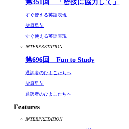
第
351
回 「密接に協力して」
すぐ使える英語表現
柴原早苗
すぐ使える英語表現
INTERPRETATION
第
696
回
Fun
to
Study
通訳者のひよこたちへ
柴原早苗
通訳者のひよこたちへ
Features
INTERPRETATION