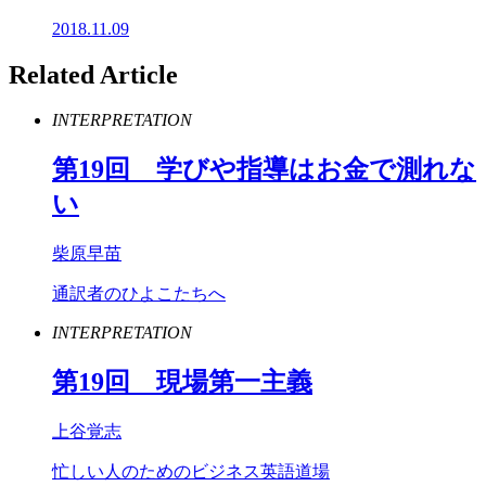
2018.11.09
Related Article
INTERPRETATION
第
19
回 学びや指導はお金で測れな
い
柴原早苗
通訳者のひよこたちへ
INTERPRETATION
第
19
回 現場第一主義
上谷覚志
忙しい人のためのビジネス英語道場