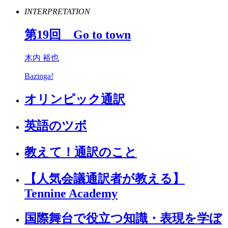
INTERPRETATION
第
19
回
Go
to
town
木内 裕也
Bazinga!
オリンピック通訳
英語のツボ
教えて！通訳のこと
【人気会議通訳者が教える】
Tennine Academy
国際舞台で役立つ知識・表現を学ぼ