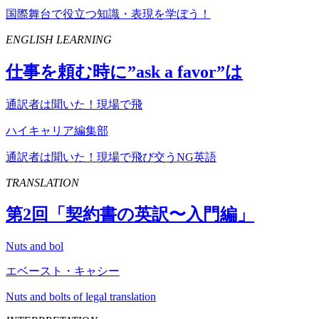
国際舞台で役立つ知識・表現を学ぼう！
ENGLISH LEARNING
仕事を頼む時に”
ask
a
favor
”は
通訳者は聞いた！現場で飛
ハイキャリア編集部
通訳者は聞いた！現場で飛び交うNG英語
TRANSLATION
第
2
回「契約書の英訳〜入門編」
Nuts and bol
エベースト・キャシー
Nuts and bolts of legal translation