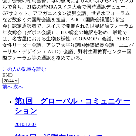
会」会長の相馬雪香。母の薫陶により幼い頃からバイリンガ
ルで育ち、21歳の時MRAスイス大会で同時通訳デビュー。
G7サミット、アフガニスタン復興会議、世界水フォーラム
など数多くの国際会議を担当。AIIC（国際会議通訳者協
会）認定通訳者で、スイスで開催される世界経済フォーラム
年次総会（ダボス会議）、ILO総会の通訳を務め、最近で
は、名古屋における生物多様性（COP/MOP）会議、APEC
女性リーダー会議、アジア太平洋諸国参謀総長会議、ユニバ
ーサル・デザイン（IAUD）会議、野村生涯教育センター国
際フォーラム等の通訳を務めている。
この人の記事を読む
END
前へ
次へ
第1回 グローバル・コミュニケー
ション
2010.12.07