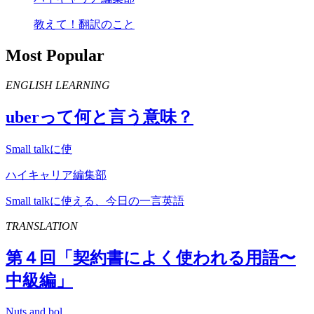
教えて！翻訳のこと
Most Popular
ENGLISH LEARNING
uber
って何と言う意味？
Small talkに使
ハイキャリア編集部
Small talkに使える、今日の一言英語
TRANSLATION
第４回「契約書によく使われる用語〜
中級編」
Nuts and bol