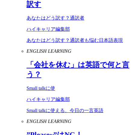
訳す
あなたはどう訳す？通訳者
ハイキャリア編集部
あなたはどう訳す？通訳者も悩む日本語表現
ENGLISH LEARNING
「会社を休む」は英語で何と言
う？
Small talkに使
ハイキャリア編集部
Small talkに使える、今日の一言英語
ENGLISH LEARNING
”
Please
~”は
NG
！