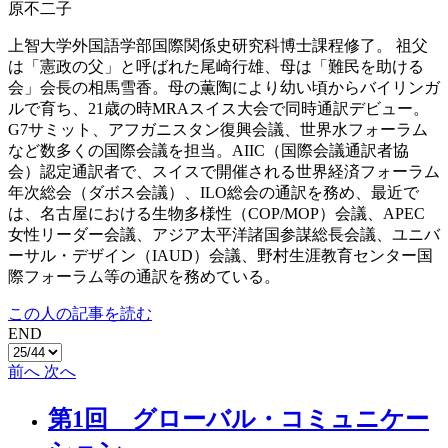
原不二子
上智大学外国語学部国際関係史研究科博士課程修了。 祖父
は「憲政の父」と呼ばれた尾崎行雄、母は「難民を助ける
会」会長の相馬雪香。母の薫陶により幼い頃からバイリンガ
ルで育ち、21歳の時MRAスイス大会で同時通訳デビュー。
G7サミット、アフガニスタン復興会議、世界水フォーラム
など数多くの国際会議を担当。AIIC（国際会議通訳者協
会）認定通訳者で、スイスで開催される世界経済フォーラム
年次総会（ダボス会議）、ILO総会の通訳を務め、最近で
は、名古屋における生物多様性（COP/MOP）会議、APEC
女性リーダー会議、アジア太平洋諸国参謀総長会議、ユニバ
ーサル・デザイン（IAUD）会議、野村生涯教育センター国
際フォーラム等の通訳を務めている。
この人の記事を読む
END
前へ
次へ
第1回 グローバル・コミュニケー