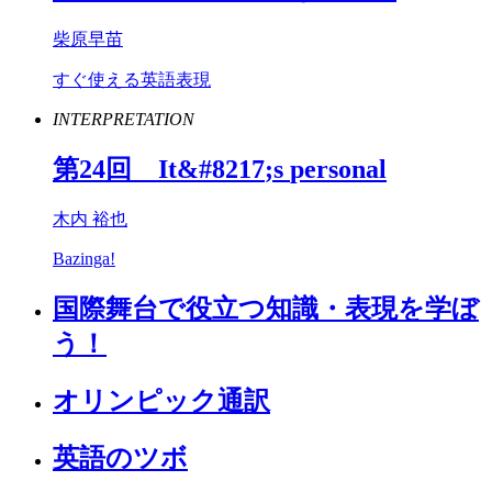
柴原早苗
すぐ使える英語表現
INTERPRETATION
第
24
回
It
&#
8217
;
s
personal
木内 裕也
Bazinga!
国際舞台で役立つ知識・表現を学ぼ
う！
オリンピック通訳
英語のツボ