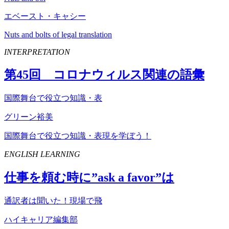
エベースト・キャシー
Nuts and bolts of legal translation
INTERPRETATION
第
45
回 コロナウィルス関連の語彙
国際舞台で役立つ知識・表
グリーン裕美
国際舞台で役立つ知識・表現を学ぼう！
ENGLISH LEARNING
仕事を頼む時に”
ask
a
favor
”は
通訳者は聞いた！現場で飛
ハイキャリア編集部