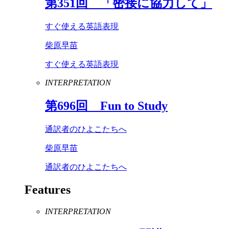
第
351
回 「密接に協力して」
すぐ使える英語表現
柴原早苗
すぐ使える英語表現
INTERPRETATION
第
696
回
Fun
to
Study
通訳者のひよこたちへ
柴原早苗
通訳者のひよこたちへ
Features
INTERPRETATION