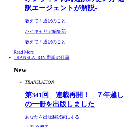
訳エージェントが解説-
教えて！通訳のこと
ハイキャリア編集部
教えて！通訳のこと
Read More
TRANSLATION
翻訳の仕事
New
TRANSLATION
第
341
回 連載再開！ ７年越し
の一冊を出版しました
あなたを出版翻訳家にする