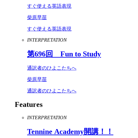
すぐ使える英語表現
柴原早苗
すぐ使える英語表現
INTERPRETATION
第
696
回
Fun
to
Study
通訳者のひよこたちへ
柴原早苗
通訳者のひよこたちへ
Features
INTERPRETATION
Tennine
Academy
開講！！