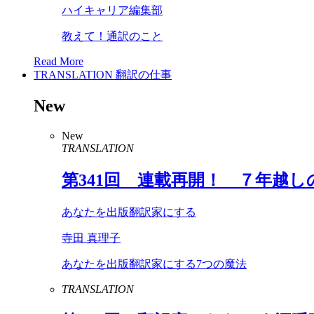
ハイキャリア編集部
教えて！通訳のこと
Read More
TRANSLATION
翻訳の仕事
New
New
TRANSLATION
第
341
回 連載再開！ ７年越し
あなたを出版翻訳家にする
寺田 真理子
あなたを出版翻訳家にする7つの魔法
TRANSLATION