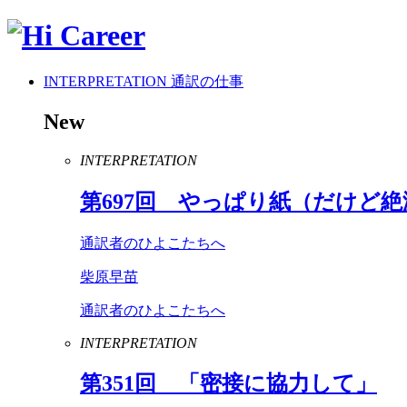
INTERPRETATION
通訳の仕事
New
INTERPRETATION
第
697
回 やっぱり紙（だけど絶
通訳者のひよこたちへ
柴原早苗
通訳者のひよこたちへ
INTERPRETATION
第
351
回 「密接に協力して」