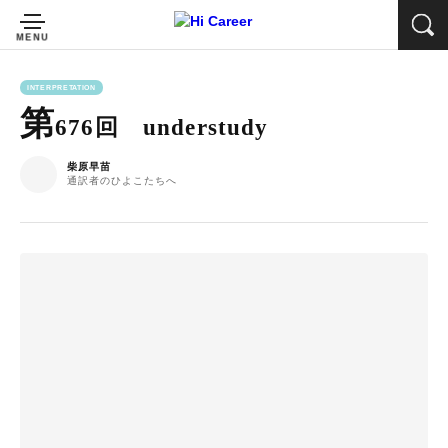
INTERPRETATION
第
676回 understudy
柴原早苗
通訳者のひよこたちへ