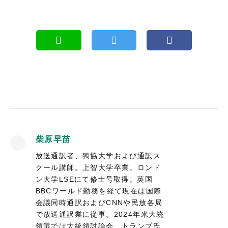
柴原早苗
放送通訳者、獨協大学および通訳ス
クール講師。上智大学卒業。ロンド
ン大学LSEにて修士号取得。英国
BBCワールド勤務を経て現在は国際
会議同時通訳およびCNNや民放各局
で放送通訳業に従事。2024年米大統
領選では大統領討論会、トランプ氏