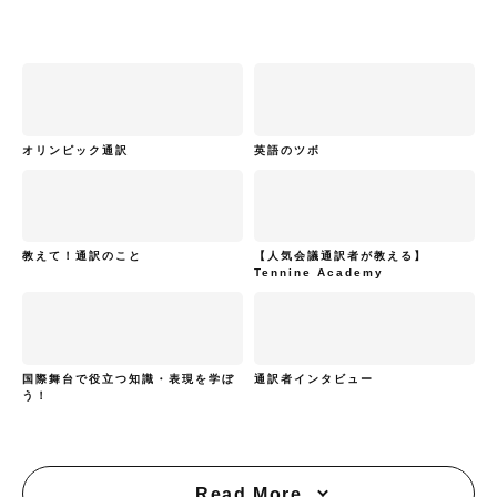
オリンピック通訳
英語のツボ
教えて！通訳のこと
【人気会議通訳者が教える】
Tennine Academy
国際舞台で役立つ知識・表現を学ぼ
通訳者インタビュー
う！
Read More