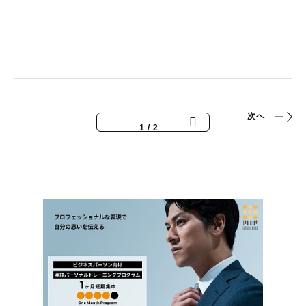
1
Слова підтримки з Японії (
次へ
1 / 2