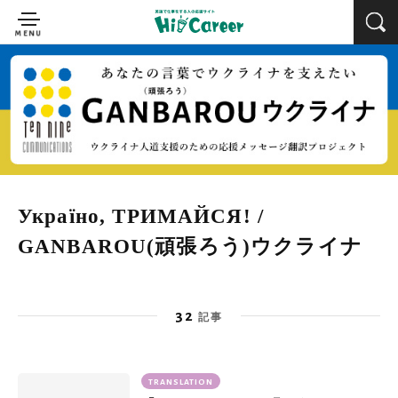
Україно, ТРИМАЙСЯ! /
GANBAROU(頑張ろう)ウクライナ
32
記事
TRANSLATION