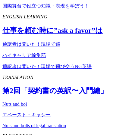
国際舞台で役立つ知識・表現を学ぼう！
ENGLISH LEARNING
仕事を頼む時に”
ask
a
favor
”は
通訳者は聞いた！現場で飛
ハイキャリア編集部
通訳者は聞いた！現場で飛び交うNG英語
TRANSLATION
第
2
回「契約書の英訳〜入門編」
Nuts and bol
エベースト・キャシー
Nuts and bolts of legal translation