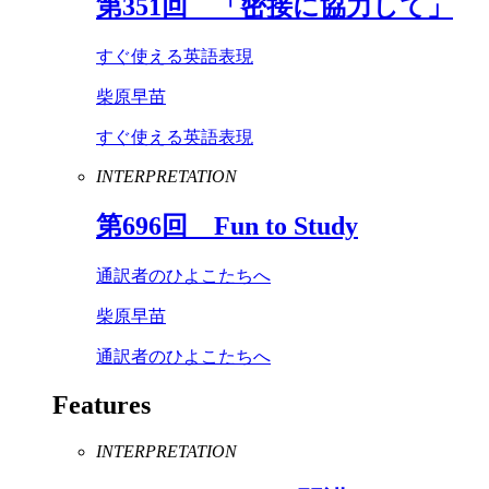
第
351
回 「密接に協力して」
すぐ使える英語表現
柴原早苗
すぐ使える英語表現
INTERPRETATION
第
696
回
Fun
to
Study
通訳者のひよこたちへ
柴原早苗
通訳者のひよこたちへ
Features
INTERPRETATION