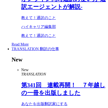
訳エージェントが解説-
教えて！通訳のこと
ハイキャリア編集部
教えて！通訳のこと
Read More
TRANSLATION
翻訳の仕事
New
New
TRANSLATION
第
341
回 連載再開！ ７年越し
の一冊を出版しました
あなたを出版翻訳家にする