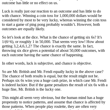
outcome has little or no effect on us.
Luck is really just our reaction to an outcome and has little to do
with chance. Winning a coin toss for 1,000,000 dollars would be
considered by most to be very lucky, whereas winning the coin toss
to start a game of ping pong probably wouldn’t. However, both
outcomes are equally likely.
So let’s look at the dice. What is the chance of getting six 6s? It’s
1/(6^6), or roughly 1 in 50,000. That seems very low! How about
getting 3,2,4,6,1,2? The chance is exactly the same. In fact,
throwing six dice gives a potential of about 50,000 outcomes, with
each outcome having the same chance of happening.
In other words, luck is subjective, and chance is objective.
So are Mr. British and Mr. Fendi equally lucky in the above case?
The chance of both results is equal, but the result might not be.
Perhaps six 6s wins you a huge cash prize, in which case Mr. Fendi
is indeed luckier. But if the game penalizes the result of six 6s with a
huge fine, Mr. British is the lucky one.
This might all seem very obvious, but the human mind has a huge
propensity to notice patterns, and assume that chance is affected by
those patterns. When people play roulette, they are often very