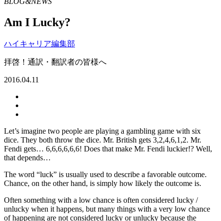
BLOG&NEWS
Am I Lucky?
ハイキャリア編集部
拝啓！通訳・翻訳者の皆様へ
2016.04.11
Let’s imagine two people are playing a gambling game with six
dice. They both throw the dice. Mr. British gets 3,2,4,6,1,2. Mr.
Fendi gets… 6,6,6,6,6,6! Does that make Mr. Fendi luckier!? Well,
that depends…
The word “luck” is usually used to describe a favorable outcome.
Chance, on the other hand, is simply how likely the outcome is.
Often something with a low chance is often considered lucky /
unlucky when it happens, but many things with a very low chance
of happening are not considered lucky or unlucky because the