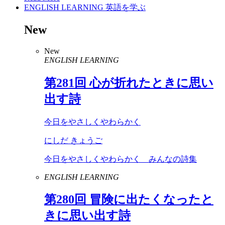
ENGLISH LEARNING
英語を学ぶ
New
New
ENGLISH LEARNING
第
281
回 心が折れたときに思い
出す詩
今日をやさしくやわらかく
にしだ きょうご
今日をやさしくやわらかく みんなの詩集
ENGLISH LEARNING
第
280
回 冒険に出たくなったと
きに思い出す詩