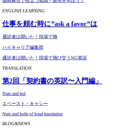
国際舞台で役立つ知識・表現を学ぼう！
ENGLISH LEARNING
仕事を頼む時に”
ask
a
favor
”は
通訳者は聞いた！現場で飛
ハイキャリア編集部
通訳者は聞いた！現場で飛び交うNG英語
TRANSLATION
第
2
回「契約書の英訳〜入門編」
Nuts and bol
エベースト・キャシー
Nuts and bolts of legal translation
BLOG&NEWS