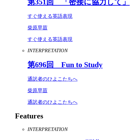
第
351
回 「密接に協力して」
すぐ使える英語表現
柴原早苗
すぐ使える英語表現
INTERPRETATION
第
696
回
Fun
to
Study
通訳者のひよこたちへ
柴原早苗
通訳者のひよこたちへ
Features
INTERPRETATION