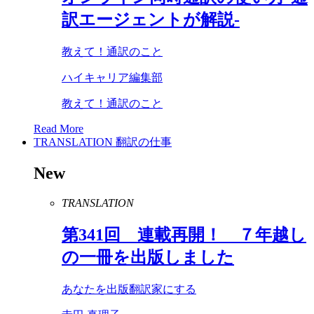
訳エージェントが解説-
教えて！通訳のこと
ハイキャリア編集部
教えて！通訳のこと
Read More
TRANSLATION
翻訳の仕事
New
TRANSLATION
第
341
回 連載再開！ ７年越し
の一冊を出版しました
あなたを出版翻訳家にする