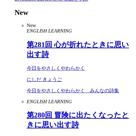
New
New
ENGLISH LEARNING
第
281
回 心が折れたときに思い
出す詩
今日をやさしくやわらかく
にしだ きょうご
今日をやさしくやわらかく みんなの詩集
ENGLISH LEARNING
第
280
回 冒険に出たくなったと
きに思い出す詩