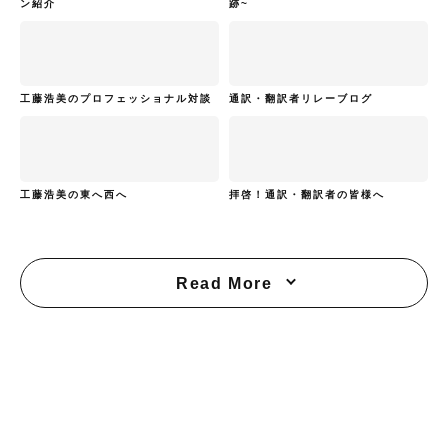
ン紹介
跡~
工藤浩美のプロフェッショナル対談
通訳・翻訳者リレーブログ
工藤浩美の東へ西へ
拝啓！通訳・翻訳者の皆様へ
Read More