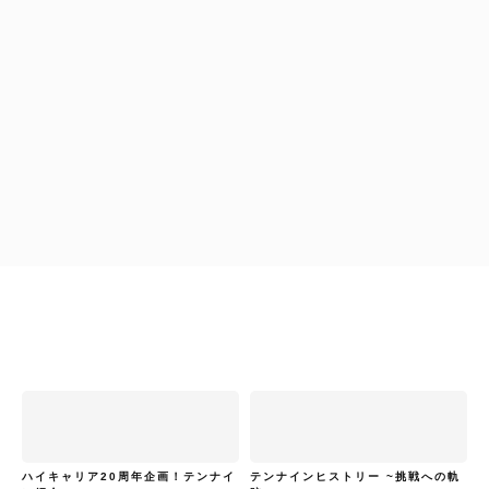
工藤浩美
工藤浩美の東へ西へ
工藤浩美
工藤浩美の東へ西へ
ハイキャリア20周年企画！テンナイ
テンナインヒストリー ~挑戦への軌