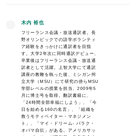
木内 裕也
フリーランス会議・放送通訳者。長
野オリンピックでの語学ボランティ
ア経験をきっかけに通訳者を目指
す。大学2年次に同時通訳デビュー、
卒業後はフリーランス会議・放送通
訳者として活躍。上智大学にて通訳
講座の教鞭を執った後、ミシガン州
立大学（MSU）にて研究の傍らMSU
学部レベルの授業を担当、2009年5
月に博士号を取得。翻訳書籍に、
「24時間全部幸福にしよう」、「今
日を始める160の名言」、「組織を
救うモティベイター・マネジメン
ト」、「マイ・ドリーム- バラク・
オバマ自伝」がある。アメリカサッ