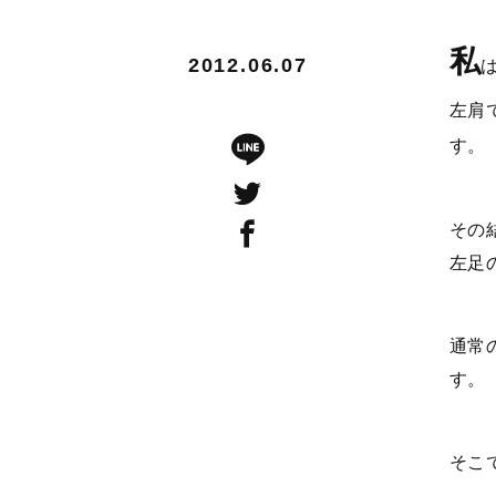
私
2012.06.07
左肩
す。
その
左足
通常
す。
そこ