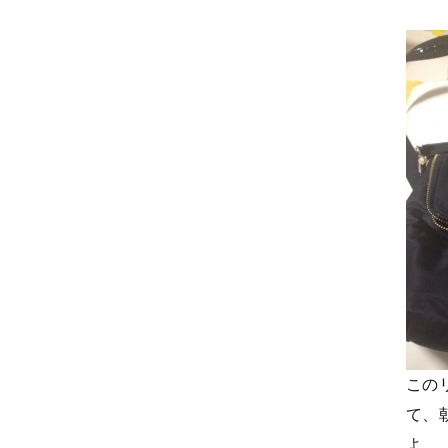
この
て、
よ。