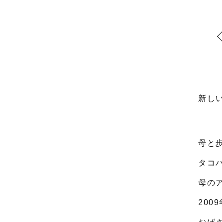
新し
母と
タコ
母の
200