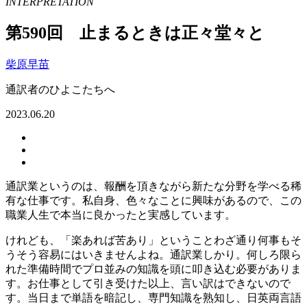
INTERPRETATION
第590回 止まるときは正々堂々と
柴原早苗
通訳者のひよこたちへ
2023.06.20
通訳業というのは、報酬を頂きながら新たな分野を学べる稀
有な仕事です。私自身、色々なことに興味があるので、この
職業人生で本当に良かったと実感しています。
けれども、「楽あれば苦あり」ということわざ通り何事もそ
うそう容易にはいきませんよね。通訳業しかり。何しろ限ら
れた準備時間でプロ並みの知識を頭に叩き込む必要がありま
す。お仕事として引き受けた以上、言い訳はできないので
す。当日まで単語を暗記し、専門知識を熟知し、日英両言語