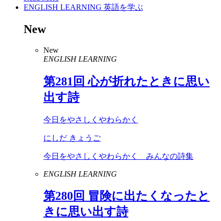
ENGLISH LEARNING
英語を学ぶ
New
New
ENGLISH LEARNING
第
281
回 心が折れたときに思い
出す詩
今日をやさしくやわらかく
にしだ きょうご
今日をやさしくやわらかく みんなの詩集
ENGLISH LEARNING
第
280
回 冒険に出たくなったと
きに思い出す詩