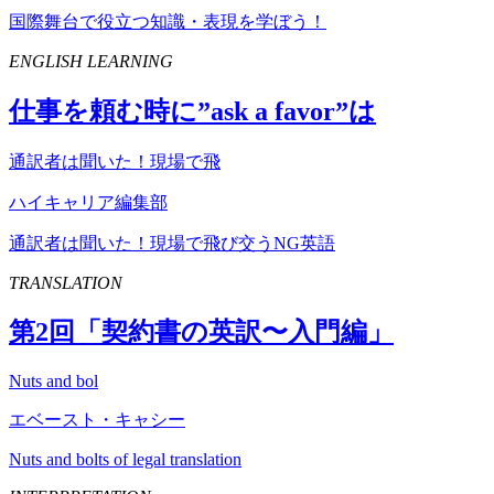
国際舞台で役立つ知識・表現を学ぼう！
ENGLISH LEARNING
仕事を頼む時に”
ask
a
favor
”は
通訳者は聞いた！現場で飛
ハイキャリア編集部
通訳者は聞いた！現場で飛び交うNG英語
TRANSLATION
第
2
回「契約書の英訳〜入門編」
Nuts and bol
エベースト・キャシー
Nuts and bolts of legal translation