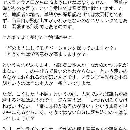
でスラスラと口から出るようにせねばなりません。「事前準
備がものを言う」という意味では音楽家に似ています。た
だ、通訳者の場合、単語や知識暗記だけでは太刀打ちでき
ず、当日何が飛び出すかがわからないのがスリリングでもあ
り、緊張する部分でもあるのです。
これまでよく受けたご質問の中に、
「どのようにしてモチベーションを保っていますか？」
「どうすれば学習意欲が高まりますか？」
というものがあります。相談者ご本人が「なかなかヤル気が
出ない」「この学び方で良いのかわからない」という迷いの
さなかにおられるのがほとんどです。スランプや先行き不透
明というのは当の本人が一番辛いですよね。
ただ、こうした「不調」というのは、人間であれば誰もが経
験すると私は思うのです。逆を言えば、「いつも明るくなけ
ればいけない」「常に意欲があるのが良い」という風潮が世
の中にあるからこそ、そうではない自分に落ち込むのではな
いでしょうか？
先日、オンラインセミナーで作家の岸田奈美さんの講演会を