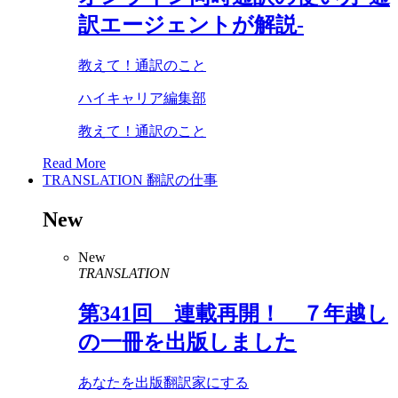
訳エージェントが解説-
教えて！通訳のこと
ハイキャリア編集部
教えて！通訳のこと
Read More
TRANSLATION
翻訳の仕事
New
New
TRANSLATION
第
341
回 連載再開！ ７年越し
の一冊を出版しました
あなたを出版翻訳家にする