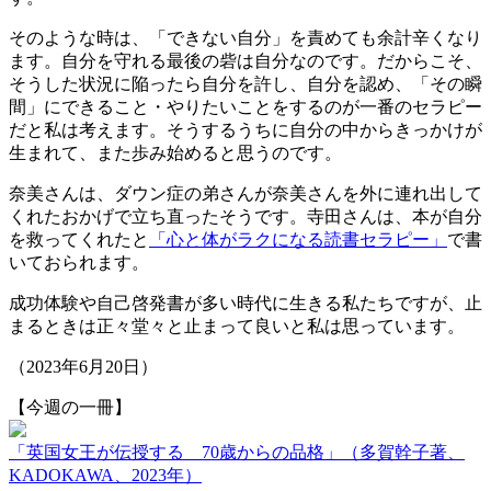
そのような時は、「できない自分」を責めても余計辛くなり
ます。自分を守れる最後の砦は自分なのです。だからこそ、
そうした状況に陥ったら自分を許し、自分を認め、「その瞬
間」にできること・やりたいことをするのが一番のセラピー
だと私は考えます。そうするうちに自分の中からきっかけが
生まれて、また歩み始めると思うのです。
奈美さんは、ダウン症の弟さんが奈美さんを外に連れ出して
くれたおかげで立ち直ったそうです。寺田さんは、本が自分
を救ってくれたと
「心と体がラクになる読書セラピー」
で書
いておられます。
成功体験や自己啓発書が多い時代に生きる私たちですが、止
まるときは正々堂々と止まって良いと私は思っています。
（2023年6月20日）
【今週の一冊】
「英国女王が伝授する 70歳からの品格」（多賀幹子著、
KADOKAWA、2023年）