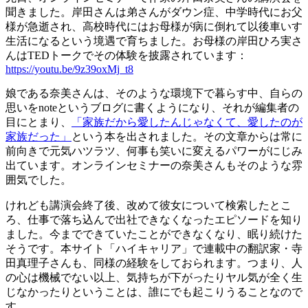
聞きました。岸田さんは弟さんがダウン症、中学時代にお父
様が急逝され、高校時代にはお母様が病に倒れて以後車いす
生活になるという境遇で育ちました。お母様の岸田ひろ実さ
んはTEDトークでその体験を披露されています：
https://youtu.be/9z39oxMj_t8
娘である奈美さんは、そのような環境下で暮らす中、自らの
思いをnoteというブログに書くようになり、それが編集者の
目にとまり、
「家族だから愛したんじゃなくて、愛したのが
家族だった」
という本を出されました。その文章からは常に
前向きで元気ハツラツ、何事も笑いに変えるパワーがにじみ
出ています。オンラインセミナーの奈美さんもそのような雰
囲気でした。
けれども講演会終了後、改めて彼女について検索したとこ
ろ、仕事で落ち込んで出社できなくなったエピソードを知り
ました。今までできていたことができなくなり、眠り続けた
そうです。本サイト「ハイキャリア」で連載中の翻訳家・寺
田真理子さんも、同様の経験をしておられます。つまり、人
の心は機械でない以上、気持ちが下がったりヤル気が全く生
じなかったりということは、誰にでも起こりうることなので
す。