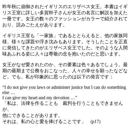
昨年秋に崩御されたイギリスのエリザベス女王。本書はイギ
リス王室に詳しい多賀幹子さんが女王の名言に解説を加えた
一冊です。女王の数々のファッションがカラーで紹介されて
おり、読みごたえがあります。
イギリス王室も「一家族」であるととらえると、他の家族同
様、様々な課題や浮き沈みもあります。そうしたことを正直
に発信してきたのがエリザベス女王でした。そのような人間
味あふれる姿に人々は尊敬の念を抱いたのだと思います。
女王がなぜ愛されたのか、その要素は色々あるでしょう。最
期の最期まで公務をおこなった、人々の幸せを願ったなどな
ど。でも、私が印象的に思ったのは以下の発言です：
“I do not give you laws or administer justice but I can do something
else …
I can give my heart and my devotion …”
「私は、法律を作ることも 裁判を行うこともできません
が、
他にできることがあります。
それは、私の心と愛を捧げることです」 (p17)