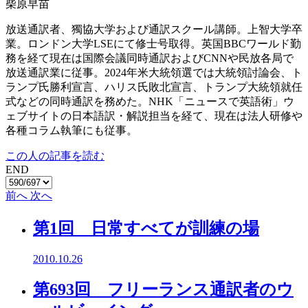
柴原早苗
放送通訳者、獨協大学および通訳スクール講師。上智大学卒
業。ロンドン大学LSEにて修士号取得。英国BBCワールド勤
務を経て現在は国際会議同時通訳およびCNNや民放各局で
放送通訳業に従事。2024年米大統領選では大統領討論会、ト
ランプ氏勝利宣言、ハリス氏敗北宣言、トランプ大統領就任
式などの同時通訳を務めた。NHK「ニュースで英語術」ウ
ェブサイトの日本語訳・解説担当を経て、現在は法人研修や
各種コラム執筆にも従事。
この人の記事を読む
END
前へ
次へ
第1回 日常すべてが訓練の場
2010.10.26
第693回 フリーランス通訳者のウ