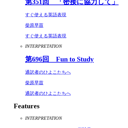
第
351
回 「密接に協力して」
すぐ使える英語表現
柴原早苗
すぐ使える英語表現
INTERPRETATION
第
696
回
Fun
to
Study
通訳者のひよこたちへ
柴原早苗
通訳者のひよこたちへ
Features
INTERPRETATION