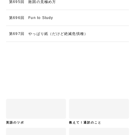
第695回 敗因の見極め方
第696回 Fun to Study
第697回 やっぱり紙（だけど絶滅危惧種）
英語のツボ
教えて！通訳のこと