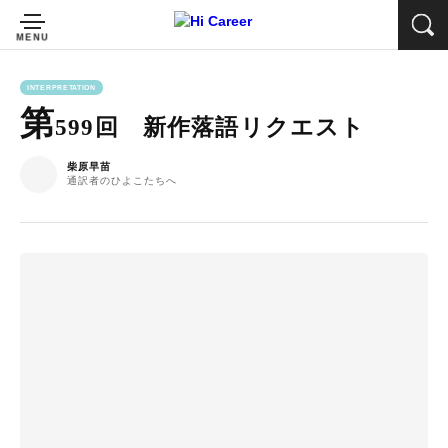
INTERPRETATION
第
599回 新作落語リクエスト
柴原早苗
通訳者のひよこたちへ