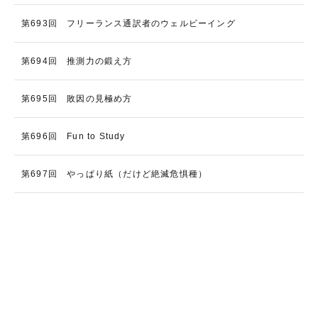
第693回 フリーランス通訳者のウェルビーイング
第694回 推測力の鍛え方
第695回 敗因の見極め方
第696回 Fun to Study
第697回 やっぱり紙（だけど絶滅危惧種）