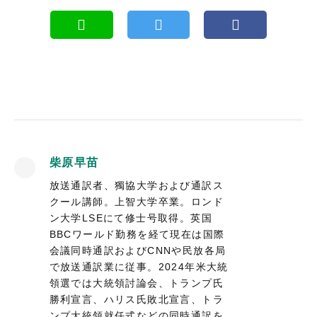
柴原早苗
放送通訳者、獨協大学および通訳ス
クール講師。上智大学卒業。ロンド
ン大学LSEにて修士号取得。英国
BBCワールド勤務を経て現在は国際
会議同時通訳およびCNNや民放各局
で放送通訳業に従事。2024年米大統
領選では大統領討論会、トランプ氏
勝利宣言、ハリス氏敗北宣言、トラ
ンプ大統領就任式などの同時通訳を