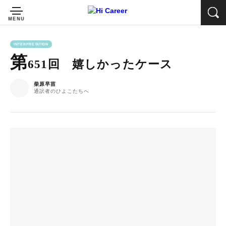
INTERPRETATION
第
651回 嬉しかったケース
柴原早苗
通訳者のひよこたちへ