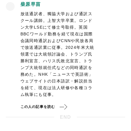
柴原早苗
放送通訳者、獨協大学および通訳ス
クール講師。上智大学卒業。ロンド
ン大学LSEにて修士号取得。英国
BBCワールド勤務を経て現在は国際
会議同時通訳およびCNNや民放各局
で放送通訳業に従事。2024年米大統
領選では大統領討論会、トランプ氏
勝利宣言、ハリス氏敗北宣言、トラ
ンプ大統領就任式などの同時通訳を
務めた。NHK「ニュースで英語術」
ウェブサイトの日本語訳・解説担当
を経て、現在は法人研修や各種コラ
ム執筆にも従事。
この人の記事を読む
END