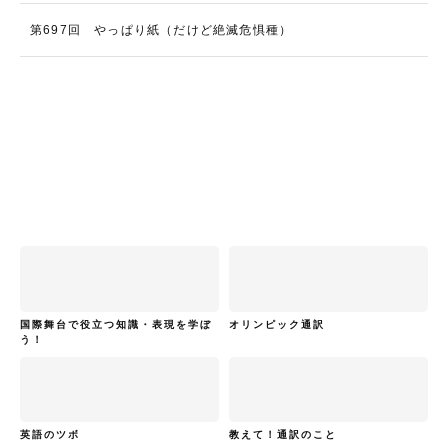
第697回 やっぱり紙（だけど絶滅危惧種）
国際舞台で役立つ知識・表現を学ぼ
オリンピック通訳
う！
英語のツボ
教えて！通訳のこと