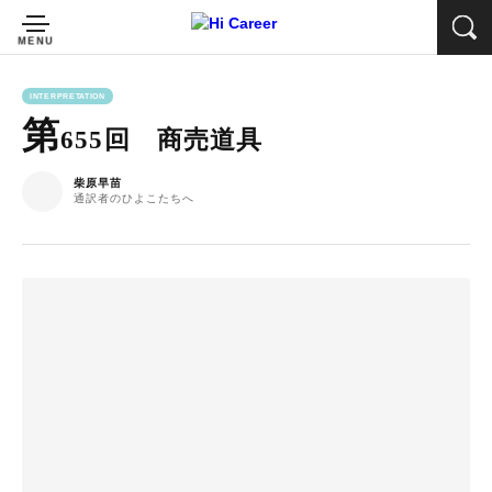
INTERPRETATION
第
655回 商売道具
柴原早苗
通訳者のひよこたちへ