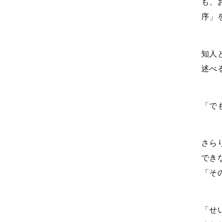
も、
序」
知人
述べ
「で
さら
でき
「そ
「せ