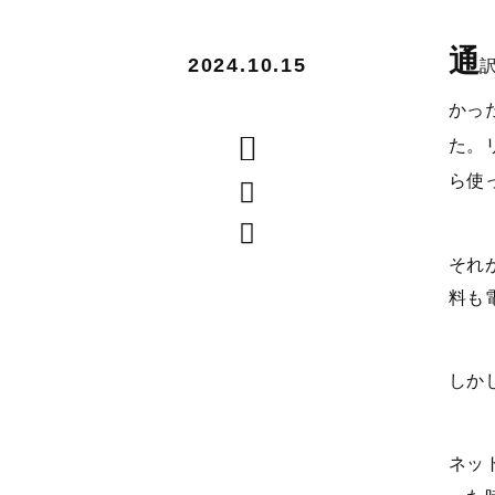
通
2024.10.15
かっ
た。
ら使
それ
料も
しか
ネッ