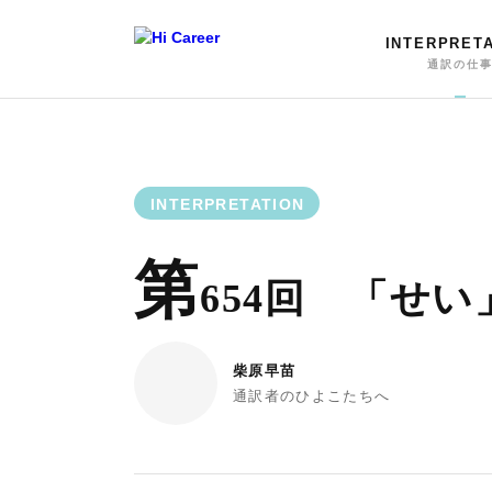
INTERPRET
通訳の仕
INTERPRETATION
第
654回 「せ
柴原早苗
通訳者のひよこたちへ