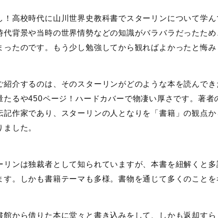
し！高校時代に山川世界史教科書でスターリンについて学ん
時代背景や当時の世界情勢などの知識がバラバラだったため
まったのです。もう少し勉強してから観ればよかったと悔み
ご紹介するのは、そのスターリンがどのような本を読んでき
量たるや450ページ！ハードカバーで物凄い厚さです。著者
伝記作家であり、スターリンの人となりを「書籍」の観点か
りました。
ーリンは独裁者として知られていますが、本書を紐解くと多
ます。しかも書籍テーマも多様。書物を通じて多くのことを
書館から借りた本に堂々と書き込みをして、しかも返却すら