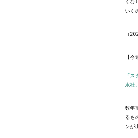
くな
いく
（20
【今
「ス
水社、
数年
るも
ンが