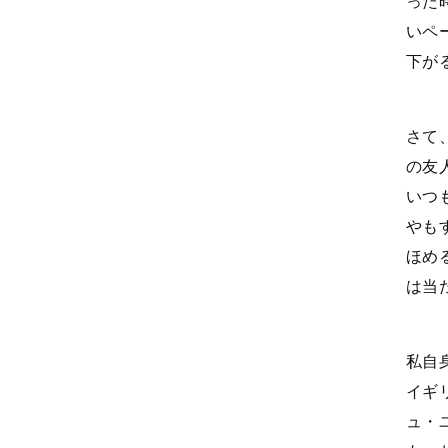
った
いペ
下が
さて
の友
いつ
やも
ほめ
は当
私自
イギ
ュ・