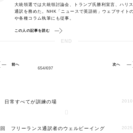
大統領選では大統領討論会、トランプ氏勝利宣言、ハリ
通訳を務めた。NHK「ニュースで英語術」ウェブサイト
や各種コラム執筆にも従事。
この人の記事を読む
END
前へ
次へ
2010
回 日常すべてが訓練の場
2025
93回 フリーランス通訳者のウェルビーイング