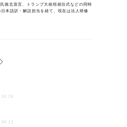
ス氏敗北宣言、トランプ大統領就任式などの同時
の日本語訳・解説担当を経て、現在は法人研修
.10.26
.08.12