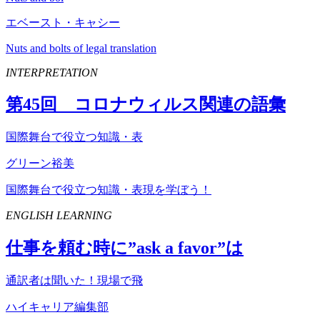
エベースト・キャシー
Nuts and bolts of legal translation
INTERPRETATION
第
45
回 コロナウィルス関連の語彙
国際舞台で役立つ知識・表
グリーン裕美
国際舞台で役立つ知識・表現を学ぼう！
ENGLISH LEARNING
仕事を頼む時に”
ask
a
favor
”は
通訳者は聞いた！現場で飛
ハイキャリア編集部