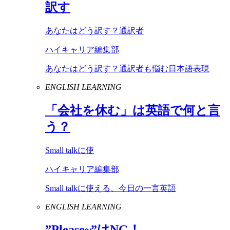
訳す
あなたはどう訳す？通訳者
ハイキャリア編集部
あなたはどう訳す？通訳者も悩む日本語表現
ENGLISH LEARNING
「会社を休む」は英語で何と言
う？
Small talkに使
ハイキャリア編集部
Small talkに使える、今日の一言英語
ENGLISH LEARNING
”
Please
~”は
NG
！