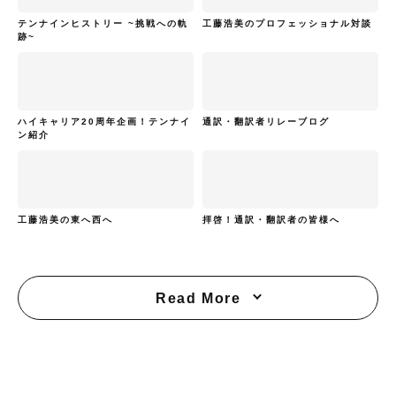
テンナインヒストリー ~挑戦への軌
工藤浩美のプロフェッショナル対談
跡~
ハイキャリア20周年企画！テンナイ
通訳・翻訳者リレーブログ
ン紹介
工藤浩美の東へ西へ
拝啓！通訳・翻訳者の皆様へ
Read More