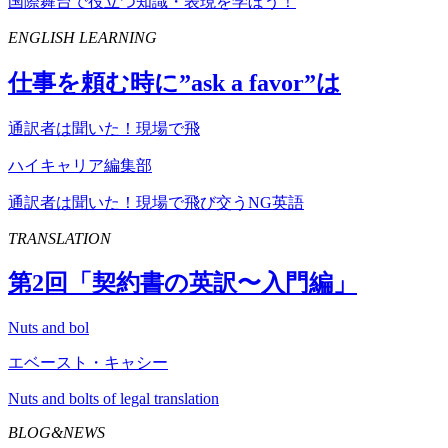
国際舞台で役立つ知識・表現を学ぼう！
ENGLISH LEARNING
仕事を頼む時に”
ask
a
favor
”は
通訳者は聞いた！現場で飛
ハイキャリア編集部
通訳者は聞いた！現場で飛び交うNG英語
TRANSLATION
第
2
回「契約書の英訳〜入門編」
Nuts and bol
エベースト・キャシー
Nuts and bolts of legal translation
BLOG&NEWS