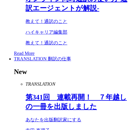
訳エージェントが解説-
教えて！通訳のこと
ハイキャリア編集部
教えて！通訳のこと
Read More
TRANSLATION
翻訳の仕事
New
TRANSLATION
第
341
回 連載再開！ ７年越し
の一冊を出版しました
あなたを出版翻訳家にする