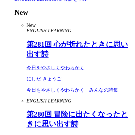
New
New
ENGLISH LEARNING
第
281
回 心が折れたときに思い
出す詩
今日をやさしくやわらかく
にしだ きょうご
今日をやさしくやわらかく みんなの詩集
ENGLISH LEARNING
第
280
回 冒険に出たくなったと
きに思い出す詩