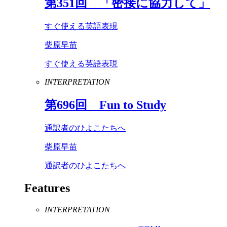
第
351
回 「密接に協力して」
すぐ使える英語表現
柴原早苗
すぐ使える英語表現
INTERPRETATION
第
696
回
Fun
to
Study
通訳者のひよこたちへ
柴原早苗
通訳者のひよこたちへ
Features
INTERPRETATION